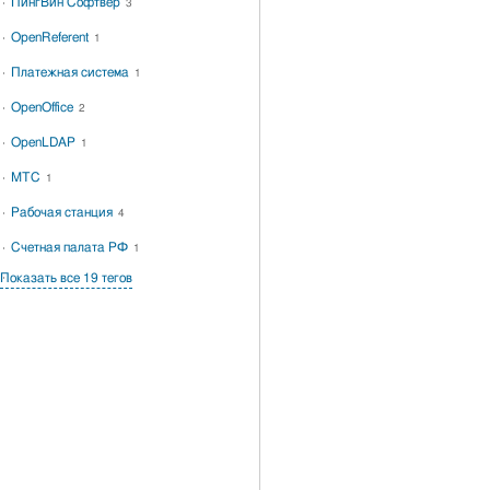
ПингВин Софтвер
3
OpenReferent
1
Платежная система
1
OpenOffice
2
OpenLDAP
1
МТС
1
Рабочая станция
4
Счетная палата РФ
1
Показать все 19 тегов