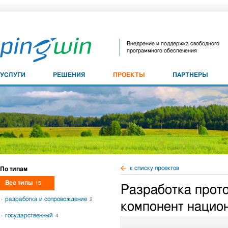
Внедрение и поддержка свободного
программного обеспечения
УСЛУГИ
РЕШЕНИЯ
ПРОЕКТЫ
ПАРТНЕРЫ
к списку проектов
По типам
Все типы
15
Разработка прот
разработка и сопровождение
2
компонент нацио
государственный
4