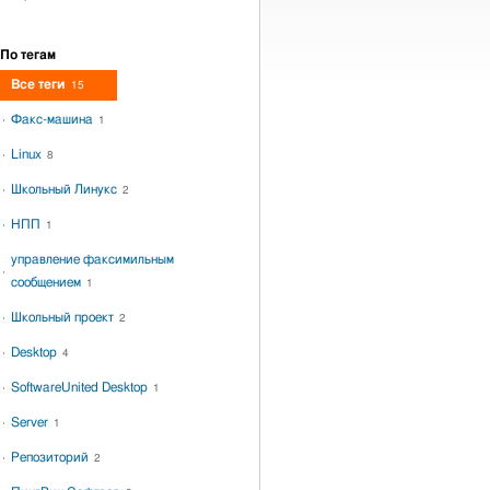
По тегам
Все теги
15
Факс-машина
1
Linux
8
Школьный Линукс
2
НПП
1
управление факсимильным
сообщением
1
Школьный проект
2
Desktop
4
SoftwareUnited Desktop
1
Server
1
Репозиторий
2