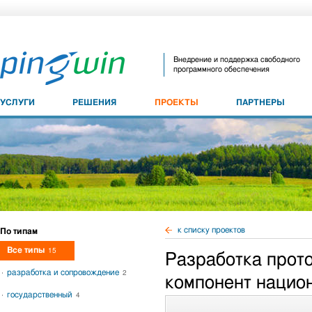
Внедрение и поддержка свободного
программного обеспечения
УСЛУГИ
РЕШЕНИЯ
ПРОЕКТЫ
ПАРТНЕРЫ
к списку проектов
По типам
Все типы
15
Разработка прот
разработка и сопровождение
2
компонент нацио
государственный
4