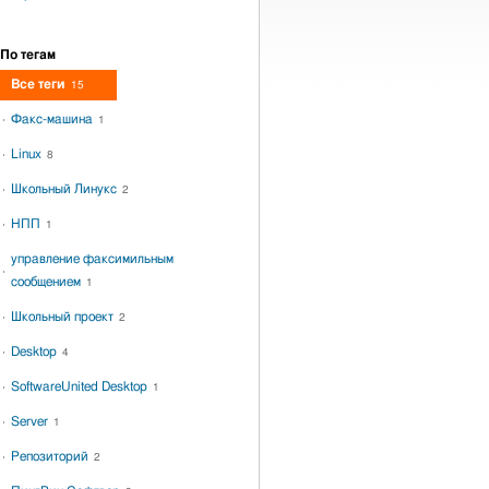
По тегам
Все теги
15
Факс-машина
1
Linux
8
Школьный Линукс
2
НПП
1
управление факсимильным
сообщением
1
Школьный проект
2
Desktop
4
SoftwareUnited Desktop
1
Server
1
Репозиторий
2