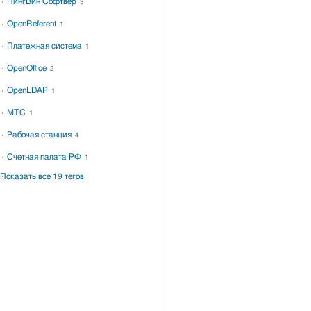
ПингВин Софтвер
3
OpenReferent
1
Платежная система
1
OpenOffice
2
OpenLDAP
1
МТС
1
Рабочая станция
4
Счетная палата РФ
1
Показать все 19 тегов