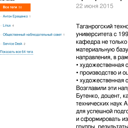
22 июня 2015
Все теги
50
Антон Ерещенко
1
Таганрогский техн
Linux
4
университета с 19
Общественный наблюдательный совет
1
кафедра не только
Service Desk
2
материальную базу
Показать все 64 тега
направления, в рам
• художественная 
• производство и 
• художественная 
Возглавили эти нап
Бутенко, доцент, к
технических наук А
для успешной подг
и сформировать из
группы, результат