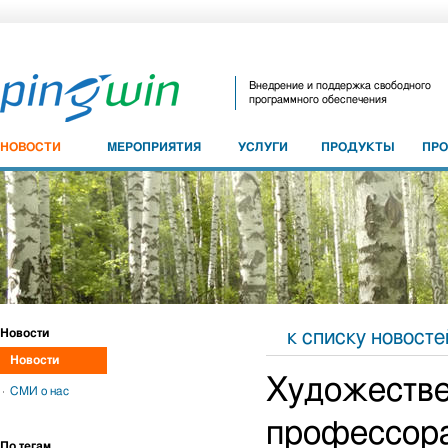
Внедрение и поддержка свободного
программного обеспечения
НОВОСТИ
МЕРОПРИЯТИЯ
УСЛУГИ
ПРОДУКТЫ
ПР
Новости
к списку новосте
Новости
Художестве
СМИ о нас
профессора
По тегам