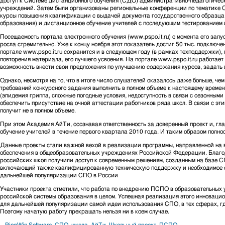
доступ к Системе дистанционного обучения (СДО) административно-педагогичес
учреждений. Затем были организованы региональные конференции по тематике СП
курсы повышения квалификации с выдачей документа государственного образца (
образования) и дистанционное обучение учителей с последующим тестированием и
Посещаемость портала электронного обучения (www.pspo.it.ru) с момента его запу
росла стремительно. Уже к концу ноября этот показатель достиг 50 тыс. подключ
портале www.pspo.it.ru сохранится и в следующем году (в рамках техподдержки), п
повторения материала, его лучшего усвоения. На портале www.pspo.it.ru работает
возможность внести свои предложения по улучшению содержания курсов, задать и
Однако, несмотря на то, что в итоге число слушателей оказалось даже больше, че
требований конкурсного задания выполнить в полном объеме к настоящему времен
(эпидемия гриппа, сложные погодные условия, недоступность в связи с сезонным
обеспечить присутствие на очной аттестации работников ряда школ. В связи с эт
получит не в полном объеме.
При этом Академия АйТи, осознавая ответственность за доверенный проект и, гла
обучение учителей в течение первого квартала 2010 года. И таким образом полно
Данные проекты стали важной вехой в реализации программы, направленной на 
обеспечения в общеобразовательных учреждениях Российской Федерации. Благо
российских школ получили доступ к современным решениям, созданным на базе СПО
включающий также квалифицированную техническую поддержку и необходимое обу
дальнейшей популяризации СПО в России
Участники проекта отметили, что работа по внедрению ПСПО в образовательных 
российской системы образования в целом. Успешная реализация этого инновацио
для дальнейшей популяризации самой идеи использования СПО, в тех сферах, г
Поэтому начатую работу прекращать нельзя ни в коем случае.
PingWin Software
,
СПО
,
школа
,
АйТи
,
Школьный проект
,
ПСПО