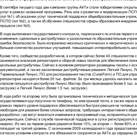
В сентябре текущего года две компании группы АйТи стали победителями открыты
услуг в рамках названной программы. Речь шла о развитии и модернизации ПС
(лот №1); об оказании услуг технической поддержки общеобразовательным учре
ПСПО (лот №2), а также об обучении специалистов сферы образования внедре
процессе (лот №3).
В ходе выполнения государственного контракта, подписанного по итогам первог
изменения, сделанные в дистрибутивах и разосланные по образовательным учреж
ошибок безопасности. Было исправлено несколько критических и некритических з
большое количество различных улучшений, повышающих интероперабельность шко
Кроме того, сообщество разработчиков, в котором сейчас более 40 специалистов
занимается анализом репозитория и сборкой новых пакетов для обеспечения полн
школьные дистрибутивы. Сейчас в основном репозитории размещены пакеты с исх
документацией, а также законченные дистрибутивные решения: Легкий Линукс, 
Терминальный Линукс, ПО для распознавания текстов (CuneiForm) и ПО для упра
репозитории находятся более 20 тыс. файлов. За три месяца удалось накопить н
спросом пользуется дистрибутив Линукс Мастер (было произведено более 5 тыс. за
загрузок) и Легкий Линукс (более 1,5 тыс. загрузок).
В ходе работ по второму лоту была организована техническая и методическая тр
осуществляемая круглосуточно по телефону, по электронной почте, а также через 
рамках первого уровня поддержки обеспечивается быстрая реакция на типовые з
необходим для решения более сложных вопросов, требующих интерактивного общен
разработки, где могут вноситься изменения в программный код, исправляться кр
документация. Сейчас в службе технической поддержки в сутки регистрируется о
недели). Из них на первом уровне решается более 15%, на втором — более 80% и
попадает на третий уровень. С окончанием 2009 календарного года предоставле
согласно условиям контракта эти обязанности сохранятся за АйТи до середины 2