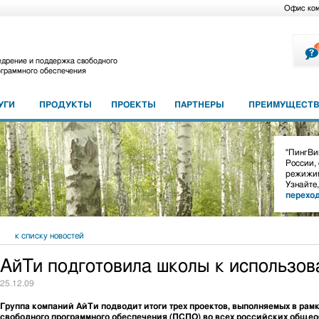
Офис ко
дрение и поддержка свободного
граммного обеспечения
УГИ
ПРОДУКТЫ
ПРОЕКТЫ
ПАРТНЕРЫ
ПРЕИМУЩЕСТВ
"ПингВин
России,
режижим
Узнайте
перехо
к списку новостей
АйТи подготовила школы к использо
25.12.09
Группа компаний АйТи подводит итоги трех проектов, выполняемых в рам
свободного программного обеспечения (ПСПО) во всех российских обще