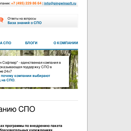
+7 (495) 229 86 64
мпании:
|
info@pingwinsoft.ru
Ответы на вопросы
База знаний о СПО
А СПО
БЛОГИ
О КОМПАНИИ
 Софтвер" - единственная компания в
 оказывающая поддержку СПО в
е 24х7
,
почему компании выбирают
д на СПО
.
ванию СПО
ках программы по внедрению пакета
образовательных учреждениях.