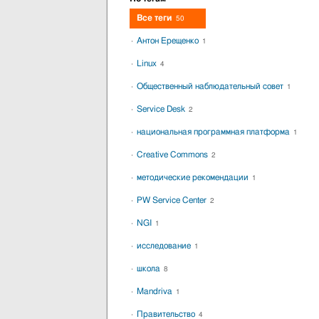
Все теги
50
Антон Ерещенко
1
Linux
4
Общественный наблюдательный совет
1
Service Desk
2
национальная программная платформа
1
Creative Commons
2
методические рекомендации
1
PW Service Center
2
NGI
1
исследование
1
школа
8
Mandriva
1
Правительство
4