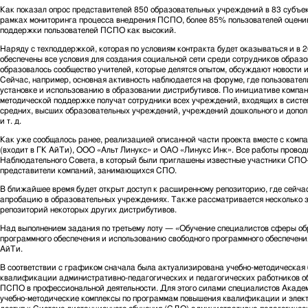
Как показал опрос представителей 850 образовательных учреждений в 83 субъе
рамках мониторинга процесса внедрения ПСПО, более 85% пользователей оцени
поддержки пользователей ПСПО как высокий.
Наряду с техподдержкой, которая по условиям контракта будет оказываться и в 2
обеспечены все условия для создания социальной сети среди сотрудников образ
образовалось сообщество учителей, которые делятся опытом, обсуждают новости и,
Сейчас, например, основная активность наблюдается на форуме, где пользовател
установке и использованию в образовании дистрибутивов. По инициативе компан
методической поддержке получат сотрудники всех учреждений, входящих в систе
средних, высших образовательных учреждений, учреждений дошкольного и допол
и т. д.
Как уже сообщалось ранее, реализацией описанной части проекта вместе с комп
(входит в ГК АйТи), ООО «Альт Линукс» и ОАО «Линукс Инк». Все работы провод
Наблюдательного Совета, в который были приглашены известные участники СПО-
представители компаний, занимающихся СПО.
В ближайшее время будет открыт доступ к расширенному репозиторию, где сейч
апробацию в образовательных учреждениях. Также рассматривается несколько 
репозиторий некоторых других дистрибутивов.
Над выполнением задания по третьему лоту — «Обучение специалистов сферы об
программного обеспечения и использованию свободного программного обеспечени
АйТи.
В соответствии с графиком сначала была актуализирована учебно-методическая
квалификации административно-педагогических и педагогических работников о
ПСПО в профессиональной деятельности. Для этого силами специалистов Акад
учебно-методические комплексы по программам повышения квалификации и элект