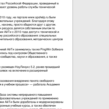
ктах Российской Федерации, проведенный в
вают уровень работы службы технической
010 году, на портале www.spohelp.ru были
овательных учреждений. Благодаря этому
 наконец, просто общаются друг с другом.
и ресурса делятся собственным опытом по
ии АйТи с 2010 года доступ к технической и
му российского образования: специальных
нительного образования, методических центров
анией АйТи занимались также PingWin Software
ились под контролем Общественного
сообщества, науки и образования, а также
ас размещен НауЛинукс 5.2, ранее прошедший
заявок на включение в расширенный
разования внедрению пакета свободного
я в учебном процессе» — работала Академия
 база системы непрерывного повышения
бразовательных учреждений по применению
емии АйТи были доработаны и модернизированы
ронные учебные курсы, а также обеспечен