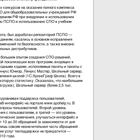
х конкурсов на оказание полного комплекса
ПО для общеобразовательных учреждений РФ
ждениям РФ при внедрении и использовании
нию ПСПО и использованию СПО в учебном
о лота, был доработан репозиторий ПСПО —
дениям, касались в основном исправления
амечаний по безопасности, а также внесено
льных дистрибутивов.
 с большим опытом создания СПО-решений,
ой локализации всех программ, входящих в
одными кодами, исполняемые пакеты и пакеты с
Линукс Юниор, Линукс Мастер, Школьный сервер,
вления школой (1С:ХроноГраф Школа). Всего в
екоторую статистику. Оказалось, что наибольшим
грузок), Школьный сервер (более 2,5 тыс.
ехуровневая поддержка пользователей,
веб-интерфейс на портале www.spohelp.ru. В
апросы пользователей. Второй уровень
ия с пользователем, а третий — это уровень
итические замечания, улучшаться интерфейс и
т 10 до 30 обращений (в зависимости от дня
 лишь совсем незначительная часть обращений
ние услуг техподдержки не прекратится —
010 года.