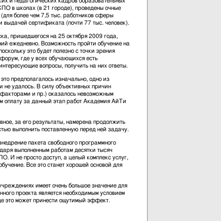
ких и педагогических кадров образовательных
О в школах (в 21 городе), проведены очные
для более чем 7,5 тыс. работников сферы
 выдачей сертификата (почти 77 тыс. человек).
ска, пришедшегося на 25 октября 2009 года,
ений ежедневно. Возможность пройти обучение на
оскольку это будет полезно с точки зрения
 форум, где у всех обучающихся есть
нтересующие вопросы, получить на них ответы.
м это предполагалось изначально, одно из
и не удалось. В силу объективных причин
и факторами и пр.) оказалось невозможным
им оплату за данный этап работ Академия АйТи
вное, за его результаты, намерена продолжить
стью выполнить поставленную перед ней задачу.
внедрение пакета свободного программного
даря выполненным работам десятки тысяч
. И не просто доступ, а целый комплекс услуг,
чение. Все это станет хорошей основой для
учреждениях имеет очень большое значение для
нного проекта является необходимым условием
де это может принести ощутимый эффект.