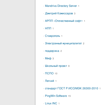
Mandriva Directory Server
1
Дмитрий Комиссаров
3
АРПП «Отечественный софт»
1
НПП
1
Ставрополь
1
Электронный муниципалитет
2
поддержка
2
Миф
3
Школьный проект
9
ПСПО
10
Легкий
1
стандарт ГОСТ Р ИСО/МЭК 26300-2010
1
PingWin Software
15
Linux INC
1