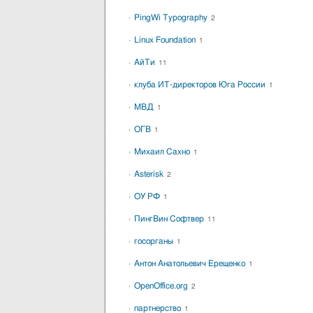
PingWi Typography
2
Linux Foundation
1
АйТи
11
клуба ИТ-директоров Юга России
1
МВД
1
ОГВ
1
Михаил Сахно
1
Asterisk
2
ОУ РФ
1
ПингВин Софтвер
11
госорганы
1
Антон Анатольевич Ерещенко
1
OpenOffice.org
2
партнерство
1