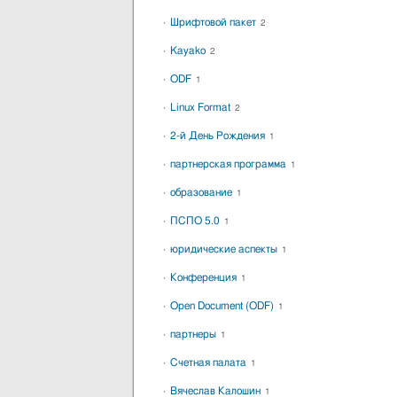
Шрифтовой пакет
2
Kayako
2
ODF
1
Linux Format
2
2-й День Рождения
1
партнерская программа
1
образование
1
ПСПО 5.0
1
юридические аспекты
1
Конференция
1
Open Document (ODF)
1
партнеры
1
Счетная палата
1
Вячеслав Калошин
1