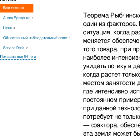
Все теги
50
Теорема Рыбчинско
Антон Ерещенко
1
один из факторов.
Linux
4
ситуация, когда р
Общественный наблюдательный совет
1
меняется обеспече
того товара, при п
Service Desk
2
наиболее интенсивн
Показать все 64 тега
увидеть логику в д
когда растет толь
местом занятости 
где интенсивно исп
постоянном пример
при данной технол
потребует не тольк
— фактора, обеспе
эта земля может бы