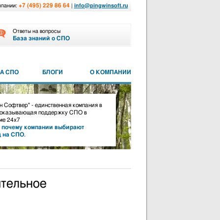
+7 (495) 229 86 64
мпании:
|
info@pingwinsoft.ru
Ответы на вопросы
База знаний о СПО
А СПО
БЛОГИ
О КОМПАНИИ
 Софтвер" - единственная компания в
 оказывающая поддержку СПО в
е 24х7
,
почему компании выбирают
д на СПО
.
ительное