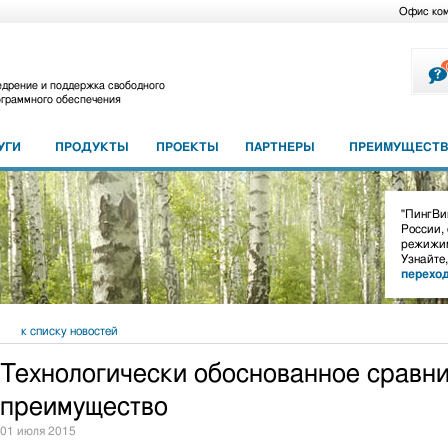
Офис ко
дрение и поддержка свободного
граммного обеспечения
УГИ
ПРОДУКТЫ
ПРОЕКТЫ
ПАРТНЕРЫ
ПРЕИМУЩЕСТВ
"ПингВин
России,
режижим
Узнайте
перехо
к списку новостей
Технологически обоснованное сравн
преимущество
01 июля 2015