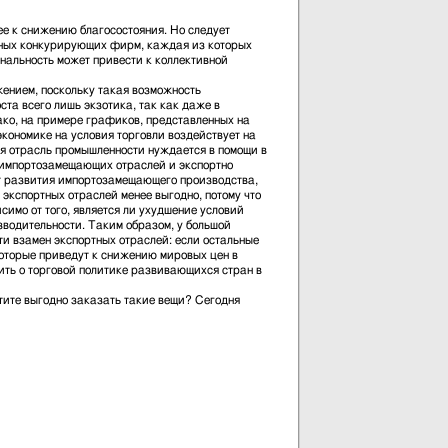
е к снижению благосостояния. Но следует
ельных конкурирующих фирм, каждая из которых
ональность может привести к коллективной
ением, поскольку такая возможность
та всего лишь экзотика, так как даже в
ако, на примере графиков, представленных на
экономике на условия торговли воздействует на
ая отрасль промышленности нуждается в помощи в
 импортозамещающих отраслей и экспортно
от развития импортозамещающего производства,
экспортных отраслей менее выгодно, потому что
имо от того, является ли ухудшение условий
зводительности. Таким образом, у большой
 взамен экспортных отраслей: если остальные
которые приведут к снижению мировых цен в
ить о торговой политике развивающихся стран в
ите выгодно заказать такие вещи? Сегодня