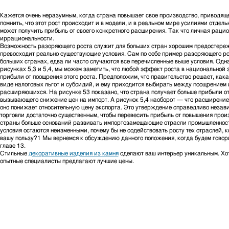
Кажется очень неразумным, когда страна повышает свое производство, приводяще
помнить, что этот рост происходит и в модели, и в реальном мире усилиями отд
может получить прибыль от своего конкретного расширения. Так что личная раци
иррациональности.
Возможность разоряющего роста служит для больших стран хорошим предостереж
превосходит реально существующие условия. Сам по себе пример разоряющего рос
больших странах, едва ли часто случаются все перечисленные выше условия. Одн
рисунках 5,3 и 5,4, мы можем заметить, что любой эффект роста в национальной 
прибыли от поощрения этого роста. Предположим, что правительство решает, как
виде налоговых льгот и субсидий, и ему приходится выбирать между поощрением
расширяющихся. На рисунке 53 показано, что страна получает больше прибыли 
вызывающего снижение цен на импорт. А рисунок 5,4 наоборот — что расширение 
оно понижает относительную цену экспорта. Это утверждение справедливо независ
торговли достаточно существенным, чтобы перевесить прибыль от повышения прои
страны больше оснований развивать импортозамещающие отрасли промышленности
условия остаются неизменными, почему бы не содействовать росту тех отраслей, 
вашу пользу?1 Мы вернемся к обсуждению данного положения, когда будем говор
главе 13.
Стильные
декоративные изделия из камня
сделают ваш интерьер уникальным. Хот
опытные специалисты предлагают лучшие цены.