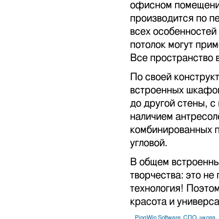
офисном помещении
производится по п
всех особенностей 
потолок могут прим
Все пространство 
По своей конструк
встроенных шкафов
до другой стены, 
наличием антресоле
комбинированных п
угловой.
В общем встроенны
творчества: это не
технология! Поэтом
красота и универс
PingWin Software
,
СПО
,
школа
,