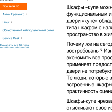
Все теги
Шкафы –купе можн
50
функциональным и
Антон Ерещенко
1
двери «купе» обла
Linux
4
типа шкафом с нал
Общественный наблюдательный совет
1
пространство в жи
Service Desk
2
Почему же на сего
Показать все 64 тега
востребованы? Изн
экономить все про
применяет предост
двери не потребую
Те люди, которые 
встроенные шкафы 
практичность оцен
Шкафы-купе чрезвы
отыскивают свое и