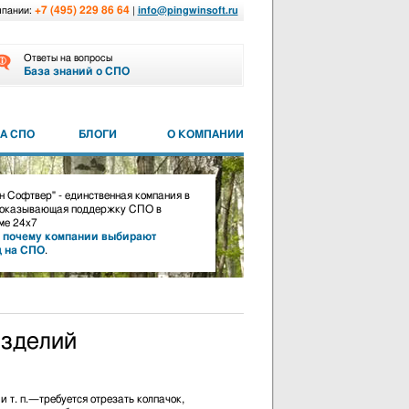
+7 (495) 229 86 64
мпании:
|
info@pingwinsoft.ru
Ответы на вопросы
База знаний о СПО
А СПО
БЛОГИ
О КОМПАНИИ
 Софтвер" - единственная компания в
 оказывающая поддержку СПО в
е 24х7
,
почему компании выбирают
д на СПО
.
изделий
 т. п.—требуется отрезать колпачок,