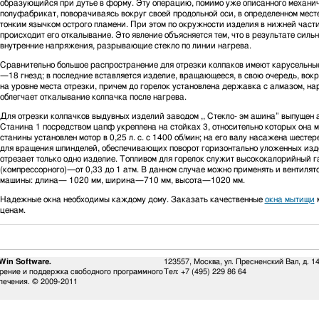
образующийся при дутье в форму. Эту операцию, помимо уже описанного механиче
полуфабрикат, поворачиваясь вокруг своей продольной оси, в определенном месте
тонким язычком острого пламени. При этом по окружности изделия в нижней части
происходит его откалывание. Это явление объясняется тем, что в результате сил
внутренние напряжения, разрывающие стекло по линии нагрева.
Сравнительно большое распространение для отрезки колпаков имеют карусельные
—18 гнезд; в последние вставляется изделие, вращающееся, в свою очередь, вок
на уровне места отрезки, причем до горелок установлена державка с алмазом, н
облегчает откалывание колпачка после нагрева.
Для отрезки колпачков выдувных изделий заводом ,, Стекло- эм ашина” выпущен
Станина 1 посредством цапф укреплена на стойках 3, относительно которых она м
станины установлен мотор в 0,25 л. с. с 1400 об/мин; на его валу насажена шесте
для вращения шпинделей, обеспечивающих поворот горизонтально уложенных изд
отрезает только одно изделие. Топливом для горелок служит высококалорийный га
(компрессорного)—от 0,33 до 1 атм. В данном случае можно применять и вентиля
машины: длина— 1020 мм, ширина—710 мм, высота—1020 мм.
Надежные окна необходимы каждому дому. Заказать качественные
окна мытищи
м
ценам.
Win Software.
123557, Москва, ул. Пресненский Вал, д. 1
рение и поддержка свободного программного
Тел:
+7 (495) 229 86 64
печения. © 2009-2011