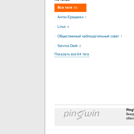
Все теги
50
Антон Ерещенко
1
Linux
4
Общественный наблюдательный совет
1
Service Desk
2
Показать все 64 тега
Ping
Внед
обес