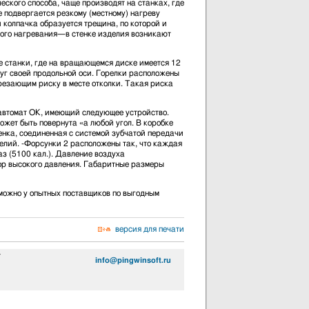
ского способа, чаще производят на станках, где
 подвергается резкому (местному) нагреву
 колпачка образуется трещина, по которой и
ьного нагревания—в стенке изделия возникают
 станки, где на вращающемся диске имеется 12
руг своей продольной оси. Горелки расположены
арезающим риску в месте отколки. Такая риска
 автомат ОК, имеющий следующее устройство.
ожет быть повернута «а любой угол. В коробке
ренка, соединенная с системой зубчатой передачи
елий. -Форсунки 2 расположены так, что каждая
з (5100 кал.). Давление воздуха
тор высокого давления. Габаритные размеры
ожно у опытных поставщиков по выгодным
версия для печати
4
info@pingwinsoft.ru