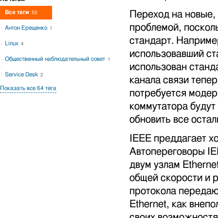
Все теги
Переход на новые,
50
проблемой, поскол
Антон Ерещенко
1
стандарт. Наприме
Linux
4
использовавший ст
Общественный наблюдательный совет
1
использован станд
Service Desk
2
канала связи тепе
Показать все 64 тега
потребуется модер
коммутатора будут
обновить все оста
IEEE преддагает х
Автопереговоры IE
двум узлам Etherne
общей скорости и 
протокола передаю
Ethernet, как внеп
своих возможностя