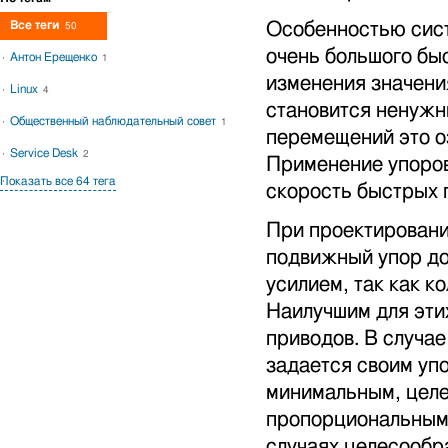
Все теги
Особенностью сист
50
очень большого бы
Антон Ерещенко
1
изменения значени
Linux
4
становится ненужн
Общественный наблюдательный совет
1
перемещений это о
Service Desk
2
Применение упоров
Показать все 64 тега
скорость быстрых 
При проектировани
подвижный упор до
усилием, так как к
Наилучшим для эти
приводов. В случа
задается своим упо
минимальным, целе
пропорциональными 
случаях целесообр