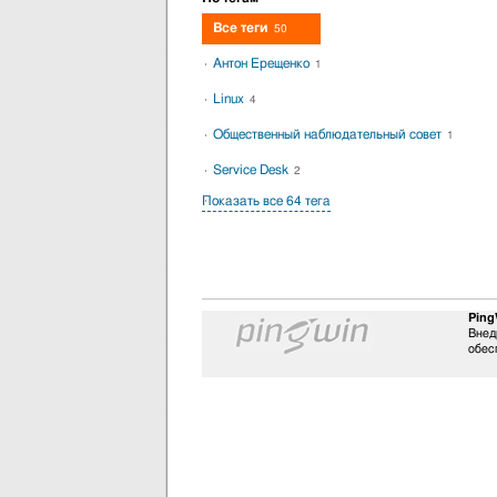
Все теги
50
Антон Ерещенко
1
Linux
4
Общественный наблюдательный совет
1
Service Desk
2
Показать все 64 тега
Ping
Внед
обес