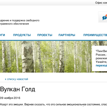
Офис ко
дрение и поддержка свободного
граммного обеспечения
УГИ
ПРОДУКТЫ
ПРОЕКТЫ
ПАРТНЕРЫ
ПРЕИМУЩЕСТВ
"ПингВин
России,
режижим
Узнайте
перехо
к списку новостей
Вулкан Голд
09 ноября 2016
Азарт это эмоции. Вернее сказать, что это сильное эмоциональное состояние, спос