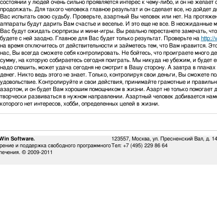
состоянии у людей очень сильно проявляется интерес к чему-либо, и он не желает 
продолжать. Для такого человека главное результат и он сделает все, но дойдет 
Вас испытать свою судьбу. Проверьте, азартный Вы человек или нет. На протяже
аппараты будут дарить Вам счастье и веселье. И это еще не все. В неожиданные 
Вас будут ожидать сюрпризы и мини-игры. Вы реально перестанете замечать, что
будете с ней заодно. Главное для Вас будет только результат. Проверьте на
http:/
на время отключитесь от действительности и займетесь тем, что Вам нравится. Э
нас, Вы всегда сможете себя контролировать. Не бойтесь, что проиграете много д
сумму, на которую собираетесь сегодня поиграть. Мы никуда не убежим, и будет е
надо спешить, может удача сегодня не смотрит в Вашу сторону. А завтра в план
денег. Никто ведь этого не знает. Только, контролируя свои деньги, Вы сможете п
удовольствие. Контролируйте и свои действия, принимайте грамотные и правиль
азартом, и он будет Вам хорошим помощником в жизни. Азарт не только помогает д
творчески развиваться в нужном направлении. Азартный человек добивается наме
которого нет интересов, хобби, определенных целей в жизни.
Win Software.
123557, Москва, ул. Пресненский Вал, д. 1
рение и поддержка свободного программного
Тел:
+7 (495) 229 86 64
печения. © 2009-2011