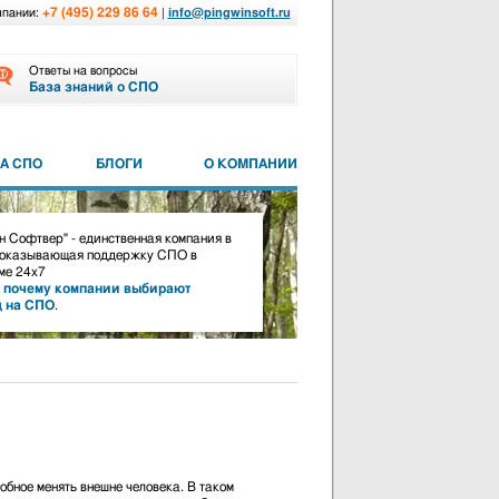
+7 (495) 229 86 64
мпании:
|
info@pingwinsoft.ru
Ответы на вопросы
База знаний о СПО
А СПО
БЛОГИ
О КОМПАНИИ
 Софтвер" - единственная компания в
 оказывающая поддержку СПО в
е 24х7
,
почему компании выбирают
д на СПО
.
обное менять внешне человека. В таком