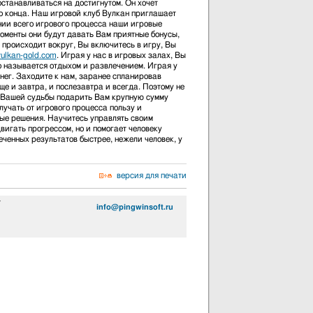
останавливаться на достигнутом. Он хочет
до конца. Наш игровой клуб Вулкан приглашает
нии всего игрового процесса наши игровые
моменты они будут давать Вам приятные бонусы,
 происходит вокруг, Вы включитесь в игру, Вы
/vulkan-gold.com
. Играя у нас в игровых залах, Вы
то называется отдыхом и развлечением. Играя у
енег. Заходите к нам, заранее спланировав
ще и завтра, и послезавтра и всегда. Поэтому не
ах Вашей судьбы подарить Вам крупную сумму
олучать от игрового процесса пользу и
ные решения. Научитесь управлять своим
вигать прогрессом, но и помогает человеку
ченных результатов быстрее, нежели человек, у
версия для печати
4
info@pingwinsoft.ru