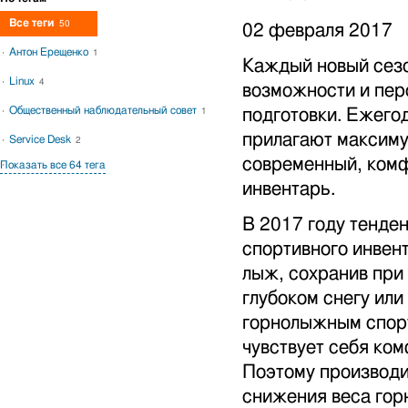
Все теги
50
02 февраля 2017
Антон Ерещенко
1
Каждый новый сезо
Linux
4
возможности и пер
Общественный наблюдательный совет
подготовки. Ежего
1
прилагают максиму
Service Desk
2
современный, ком
Показать все 64 тега
инвентарь.
В 2017 году тенде
спортивного инвен
лыж, сохранив при
глубоком снегу или
горнолыжным спорт
чувствует себя ком
Поэтому производи
снижения веса гор