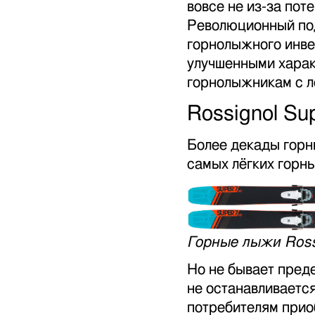
вовсе не из-за по
Революционный под
горнолыжного инве
улучшенными хара
горнолыжникам с л
Rossignol Su
Более декады горн
самых лёгких горн
Горные лыжи Ross
Но не бывает пред
не останавливаетс
потребителям прио