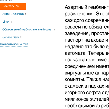
Все теги
Азартный гемблинг
50
развлечения. Это 
Антон Ерещенко
1
каждого современн
Linux
4
совсем не обязател
Общественный наблюдательный совет
1
заведения, проста
Service Desk
2
паспорт на входе и
Показать все 64 тега
недавно это было 
автомата. Теперь 
пользователь, име
соединением имеет
виртуальные аппар
комнаты. Также на
скамеек в парках и
игорного софта сд
миллионов жителей
необходимой атриб