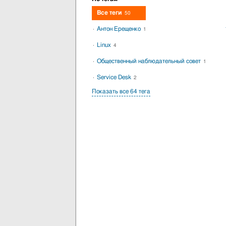
Все теги
50
Антон Ерещенко
1
Linux
4
Общественный наблюдательный совет
1
Service Desk
2
Показать все 64 тега