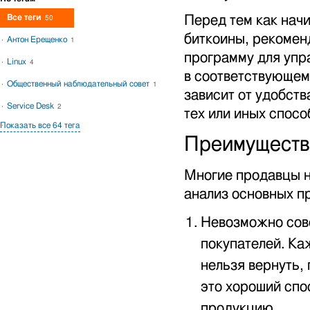
Все теги
Перед тем как начи
50
биткоины, рекомен
Антон Ерещенко
1
программу для упр
Linux
4
в соответствующем
Общественный наблюдательный совет
1
зависит от удобст
Service Desk
2
тех или иных спосо
Показать все 64 тега
Преимущества
Многие продавцы н
анализ основных п
Невозможно сов
покупателей. Ка
нельзя вернуть,
это хороший спо
продукцию.