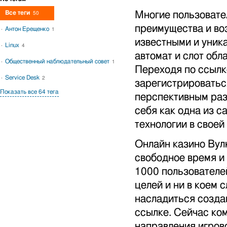
Все теги
Многие пользовател
50
преимущества и во
Антон Ерещенко
1
известными и уник
Linux
4
автомат и слот об
Общественный наблюдательный совет
1
Переходя по ссылк
Service Desk
2
зарегистрироватьс
Показать все 64 тега
перспективным раз
себя как одна из 
технологии в своей
Онлайн казино Вул
свободное время и 
1000 пользователе
целей и ни в коем с
насладиться созда
ссылке. Сейчас ко
направления игрово