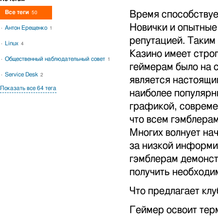
Все теги
Время способствуе
50
Новички и опытные
Антон Ерещенко
1
репутацией. Таким
Linux
4
Казино имеет строг
Общественный наблюдательный совет
1
геймерам было на 
Service Desk
2
является настоящи
Показать все 64 тега
наиболее популярн
графикой, совреме
что всем гэмблера
Многих волнует на
за низкой информи
гэмблерам демонст
получить необходи
Что предлагает клу
Геймер освоит терм