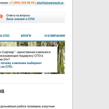
+7 (495) 229 86 64
мпании:
|
info@pingwinsoft.ru
Ответы на вопросы
База знаний о СПО
А СПО
БЛОГИ
О КОМПАНИИ
 Софтвер" - единственная компания в
 оказывающая поддержку СПО в
е 24х7
,
почему компании выбирают
д на СПО
.
ов
е дальнейшая работа посвящена азартным