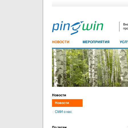
Вне
про
НОВОСТИ
МЕРОПРИЯТИЯ
УСЛ
Новости
Новости
СМИ о нас
По тегам