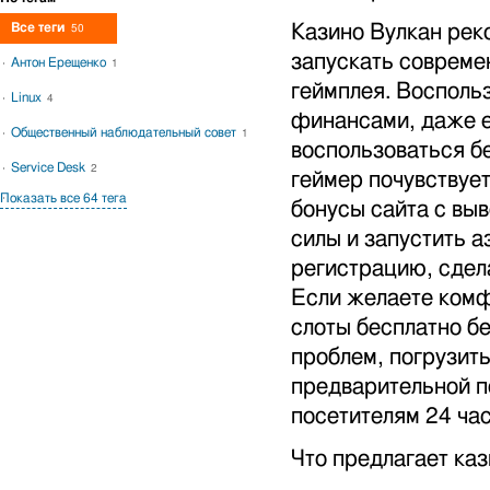
Все теги
Казино Вулкан рек
50
запускать совреме
Антон Ерещенко
1
геймплея. Восполь
Linux
4
финансами, даже е
Общественный наблюдательный совет
1
воспользоваться б
Service Desk
2
геймер почувствуе
Показать все 64 тега
бонусы сайта с вы
силы и запустить а
регистрацию, сдела
Если желаете комф
слоты бесплатно бе
проблем, погрузит
предварительной п
посетителям 24 час
Что предлагает ка