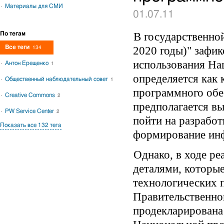
Материалы для СМИ
01.07.11
В государственно
По тегам
2020 годы)" зафи
Все теги
134
использования На
Антон Ерещенко
1
определяется как
Общественный наблюдательный совет
1
программного обе
Creative Commons
2
предполагается вы
PW Service Center
2
пойти на разрабо
Показать все 132 тега
формирование ин
Однако, в ходе р
деталями, которые
технологических 
Правительственно
продекларирована