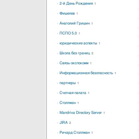
2-й День Рождения
1
Фишелев
1
Анатолий Гришин
1
ПСПО 5.0
1
юридические аспекты
1
Школа без границ
2
Связь-экспокомм
1
Информационная безопасность
1
партнеры
1
Счетная палата
1
Столлман
1
Mandriva Directory Server
1
JIRA
2
Ричард Столлман
1