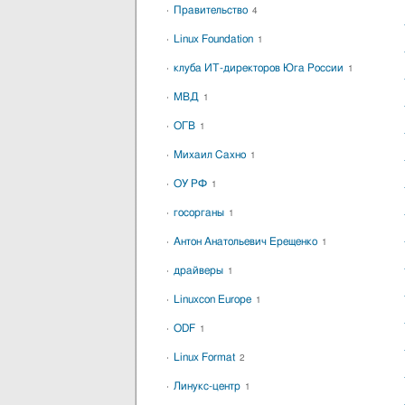
Правительство
4
Linux Foundation
1
клуба ИТ-директоров Юга России
1
МВД
1
ОГВ
1
Михаил Сахно
1
ОУ РФ
1
госорганы
1
Антон Анатольевич Ерещенко
1
драйверы
1
Linuxcon Europe
1
ODF
1
Linux Format
2
Линукс-центр
1