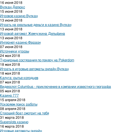
16 июня 2018
Вулкан Делюкс
15 июня 2018
Игровое казино Вулкан
13 июня 2018
Играть на реальные деньги в казино Вулкан
13 июня 2018
Игровой автомат Жемчужина Дельфина
13 июня 2018
Интернет-казино Фараон
07 июня 2018
Источники угрозы
24 мая 2018
Турнирные состязания по покеру на Pokerdom
18 мая 2018
Играть в игровые автоматы онлайн Вулкан
18 мая 2018
Калуга: рытье колодцев
07 мая 2018
Видеослот Columbus - приключение в компании известного географа
05 мая 2018
Казино 777
15 апреля 2018
Ускоряем поиск работы
08 апреля 2018
Старший брат смотрит на тебя
31 марта 2018
Superslots казино
16 марта 2018
Игровые автоматы онлайн