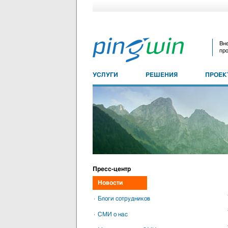
Вне
про
УСЛУГИ
РЕШЕНИЯ
ПРОЕ
Пресс-центр
Новости
Блоги сотрудников
СМИ о нас