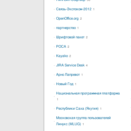
38
Связь-Экспоком-2012
1
OpenOffice.org
2
партнерство
1
Шрифтовой пакет
2
РОСА
2
Kayako
2
JIRA Service Desk
4
Арно Лапревот
1
Новый Год
1
Национальная программная платформа
1
Республики Саха (Якутия)
1
Московская группа пользователей
Линукс (MLUG)
1