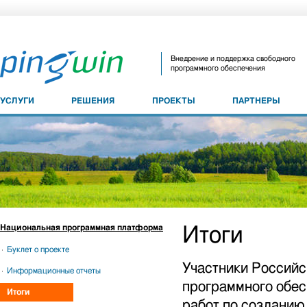
Внедрение и поддержка свободного
программного обеспечения
УСЛУГИ
РЕШЕНИЯ
ПРОЕКТЫ
ПАРТНЕРЫ
Национальная программная платформа
Итоги
Буклет о проекте
Участники Российс
Информационные отчеты
программного обес
Итоги
работ по созданию