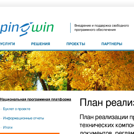
Внедрение и поддержка свободного
программного обеспечения
УСЛУГИ
РЕШЕНИЯ
ПРОЕКТЫ
ПАРТНЕРЫ
Национальная программная платформа
План реали
Буклет о проекте
План реализации п
Информационные отчеты
технических компо
Итоги
документов, регла