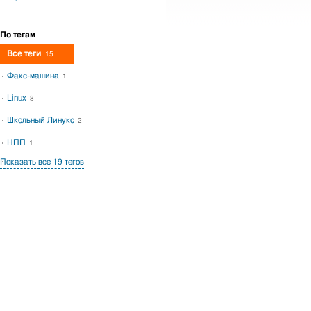
По тегам
Все теги
15
Факс-машина
1
Linux
8
Школьный Линукс
2
НПП
1
Показать все 19 тегов