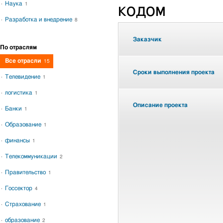
Наука
1
кодом
Разработка и внедрение
8
Заказчик
По отраслям
Все отрасли
15
Сроки выполнения проекта
Телевидение
1
логистика
1
Описание проекта
Банки
1
Образование
1
финансы
1
Телекоммуникации
2
Правительство
1
Госсектор
4
Страхование
1
образование
2