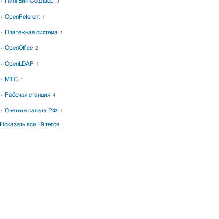
ПингВин Софтвер
3
OpenReferent
1
Платежная система
1
OpenOffice
2
OpenLDAP
1
МТС
1
Рабочая станция
4
Счетная палата РФ
1
Показать все 19 тегов