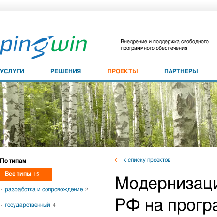
Внедрение и поддержка свободного
программного обеспечения
УСЛУГИ
РЕШЕНИЯ
ПРОЕКТЫ
ПАРТНЕРЫ
к списку проектов
По типам
Все типы
15
Модернизаци
разработка и сопровождение
2
РФ на прогр
государственный
4