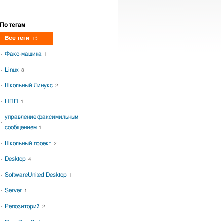
По тегам
Все теги
15
Факс-машина
1
Linux
8
Школьный Линукс
2
НПП
1
управление факсимильным
сообщением
1
Школьный проект
2
Desktop
4
SoftwareUnited Desktop
1
Server
1
Репозиторий
2