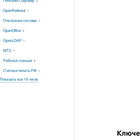
ПингВин Софтвер
3
OpenReferent
1
Платежная система
1
OpenOffice
2
OpenLDAP
1
МТС
1
Рабочая станция
4
Счетная палата РФ
1
Показать все 19 тегов
Ключе