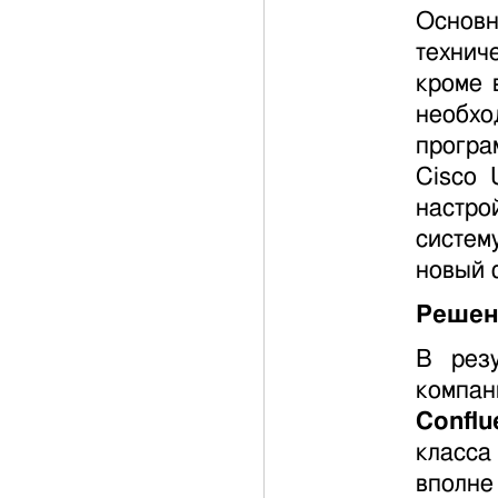
Основ
технич
кроме 
необхо
програ
Cisco 
настро
систем
новый 
Решен
В резу
компан
Conflu
класса
вполне