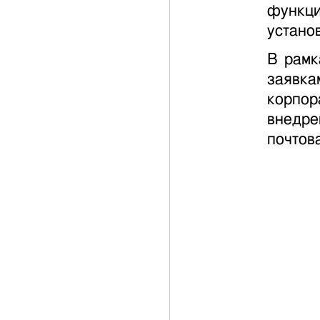
функц
устано
В рамк
заявка
корпор
внедре
почтов