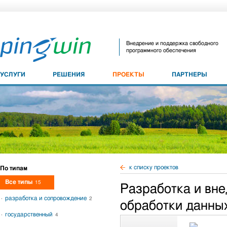
Внедрение и поддержка свободного
программного обеспечения
УСЛУГИ
РЕШЕНИЯ
ПРОЕКТЫ
ПАРТНЕРЫ
к списку проектов
По типам
Все типы
15
Разработка и вн
разработка и сопровождение
2
обработки данны
государственный
4