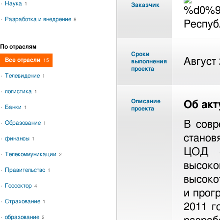
Наука
1
Заказчик
Разработка и внедрение
8
Респуб
По отраслям
Сроки
Август
Все отрасли
15
выполнения
проекта
Телевидение
1
логистика
1
Описание
Об акт
Банки
1
проекта
В совр
Образование
1
станов
финансы
1
ЦОД —
Телекоммуникации
2
высоко
Правительство
1
высоко
Госсектор
4
и прог
Страхование
1
2011 г
образование
2