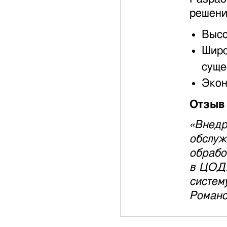
решен
Высо
Широ
суще
Экон
Отзыв 
«Внедр
обслуж
обрабо
в ЦОД.
систем
Роман