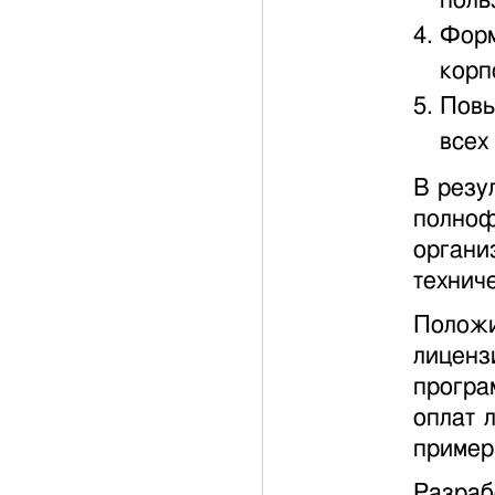
поль
Форм
корп
Повы
всех
В резу
полно
органи
технич
Положи
лиценз
програ
оплат 
пример
Разраб