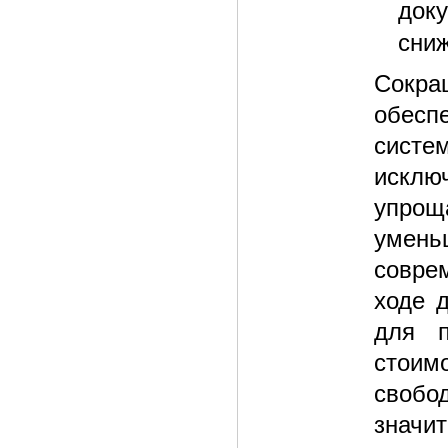
док
сниж
Сокра
обеспе
систе
исклю
упрощ
умень
совре
ходе 
для п
стоим
свобо
значит