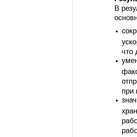
В рез
основ
сок
уск
что
уме
фак
отпр
при 
зна
хра
раб
раб