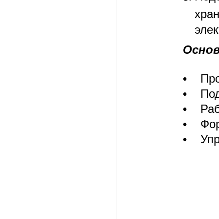
хра
элек
Основ
• Про
• Под
• Раб
• Фор
• Упр