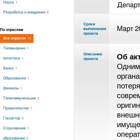
Наука
1
Департ
Разработка и внедрение
8
Сроки
Март 2
выполнения
По отраслям
проекта
Все отрасли
15
Телевидение
1
Описание
Об ак
логистика
1
проекта
Одним
Банки
1
орган
Образование
1
потер
финансы
1
совре
Телекоммуникации
2
ориги
Правительство
1
внеш
Госсектор
4
имущ
Страхование
1
опера
образование
2