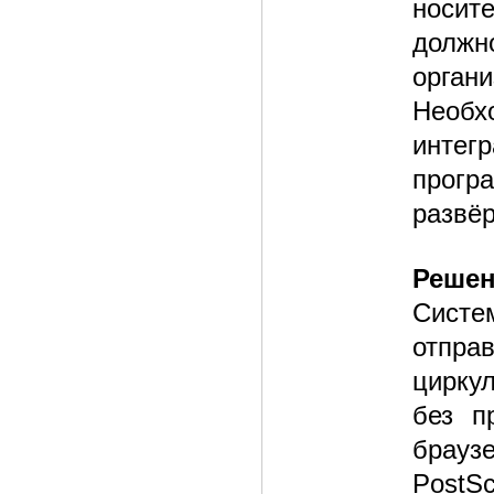
носит
должн
органи
Необх
интег
прогр
развёр
Реше
Систе
отпр
цирку
без п
брауз
PostS