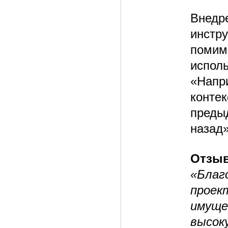
Внедр
инстр
помим
испол
«Напр
конте
преды
назад»
Отзыв
«Благ
прое
имуще
высок