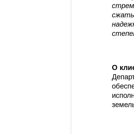
стрем
сжаты
надеж
степе
О кли
Депар
обесп
испол
земел