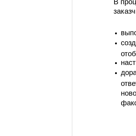
В про
заказ
вып
созд
отоб
нас
дора
отве
ново
факс