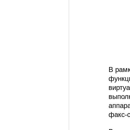
В рам
функц
вирту
выпол
аппара
факс-