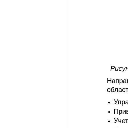
Рису
Напра
област
Упр
Прив
Учет