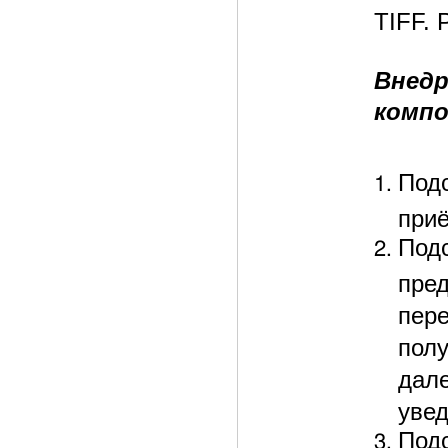
TIFF.
Внедр
компо
Под
приё
Под
пре
пере
пол
дале
увед
Под