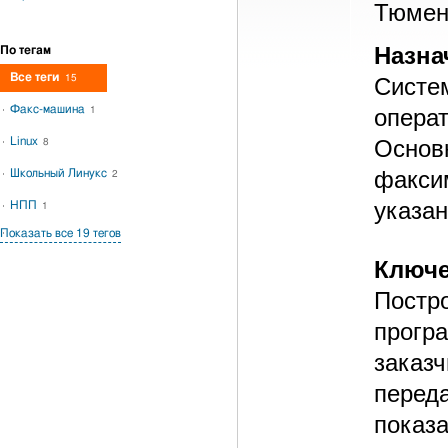
Тюмен
Назна
По тегам
Все теги
15
Систе
Факс-машина
опера
1
Linux
Осно
8
факси
Школьный Линукс
2
указан
НПП
1
Показать все 19 тегов
Ключе
Постр
прогр
заказ
перед
пока