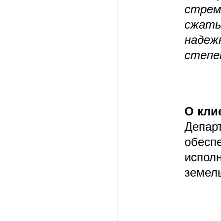
стрем
сжаты
надеж
степе
О кли
Депар
обесп
испол
земел