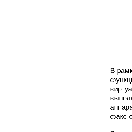
В рам
функц
вирту
выпол
аппара
факс-