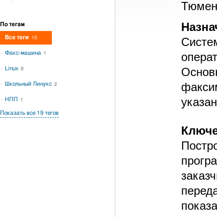
Тюмен
Назна
По тегам
Все теги
15
Систе
Факс-машина
опера
1
Linux
Осно
8
факси
Школьный Линукс
2
указан
НПП
1
Показать все 19 тегов
Ключе
Постр
прогр
заказ
перед
пока