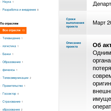
Наука
1
Департ
Разработка и внедрение
8
Сроки
Март 2
выполнения
По отраслям
проекта
Все отрасли
15
Телевидение
1
Описание
Об ак
логистика
1
проекта
Одним
Банки
1
орган
Образование
1
потер
финансы
1
совре
Телекоммуникации
2
ориги
Правительство
1
внеш
Госсектор
4
имущ
Страхование
1
опера
образование
2