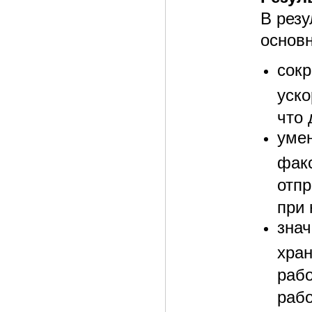
В рез
основ
сок
уск
что
уме
фак
отпр
при 
зна
хра
раб
раб