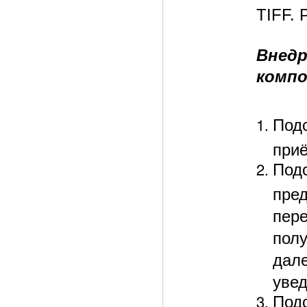
TIFF.
Внедр
компо
Под
приё
Под
пре
пере
пол
дале
увед
Под