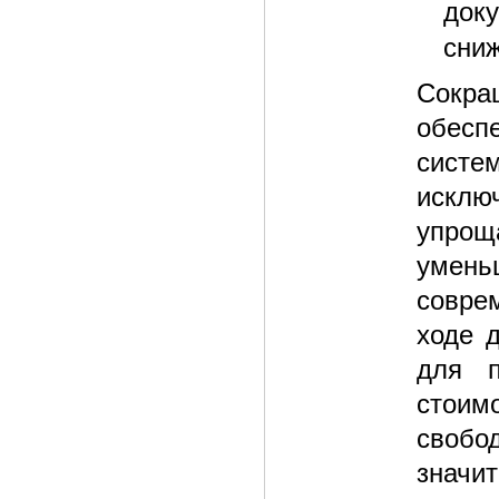
док
сниж
Сокра
обеспе
систе
исклю
упрощ
умень
совре
ходе 
для п
стоим
свобо
значит