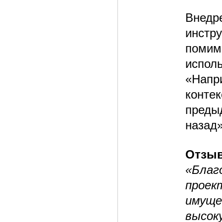
Внедр
инстр
помим
испол
«Напр
конте
преды
назад»
Отзыв
«Благ
прое
имуще
высок