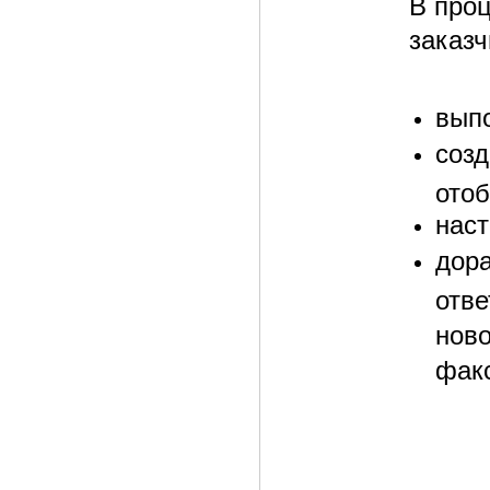
В про
заказ
вып
созд
отоб
нас
дора
отве
ново
факс