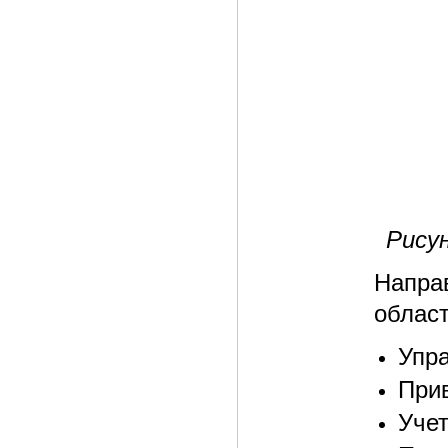
Рису
Напра
област
Упр
Прив
Учет