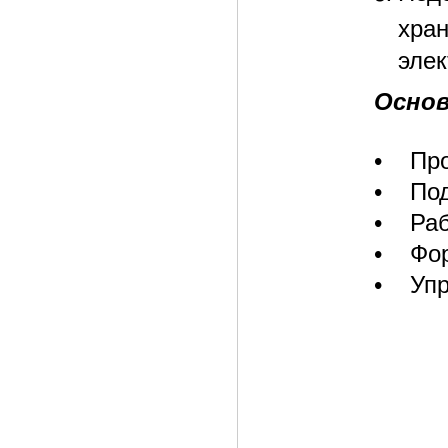
хра
элек
Основ
• Про
• Под
• Раб
• Фор
• Упр