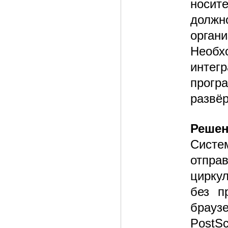
носит
должн
органи
Необх
интег
прогр
развёр
Реше
Систе
отпр
цирку
без п
брауз
PostS