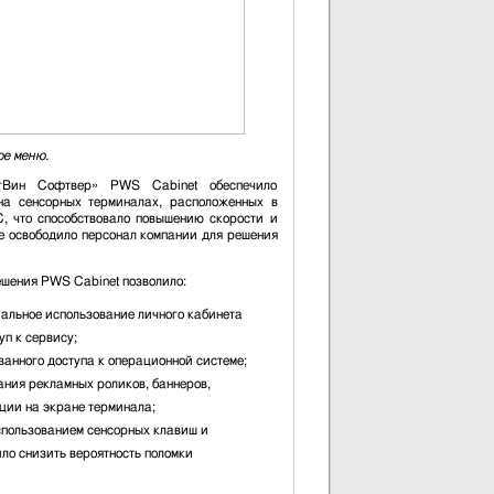
ое меню.
нгВин Софтвер» PWS Cabinet обеспечило
на сенсорных терминалах, расположенных в
 что способствовало повышению скорости и
е освободило персонал компании для решения
ешения PWS Cabinet позволило:
альное использование личного кабинета
п к сервису;
ванного доступа к операционной системе;
ния рекламных роликов, баннеров,
ции на экране терминала;
спользованием сенсорных клавиш и
ло снизить вероятность поломки