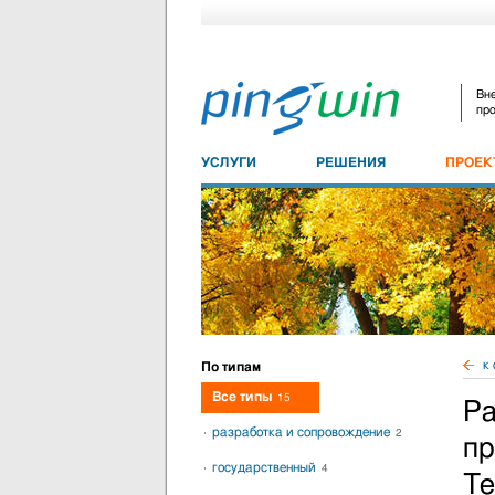
Вне
про
УСЛУГИ
РЕШЕНИЯ
ПРОЕ
к 
По типам
Все типы
15
Ра
разработка и сопровождение
2
пр
государственный
4
Те