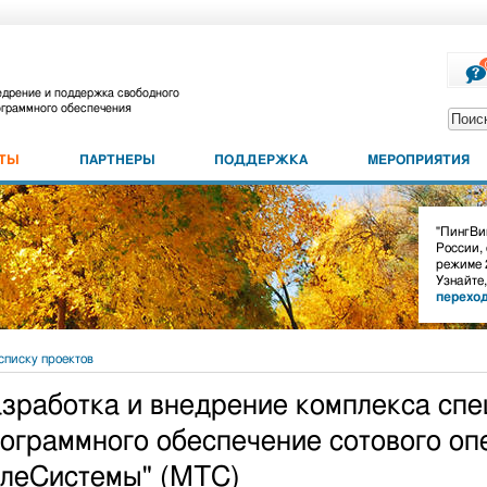
дрение и поддержка свободного
граммного обеспечения
КТЫ
ПАРТНЕРЫ
ПОДДЕРЖКА
МЕРОПРИЯТИЯ
"ПингВин
России,
режиме 
Узнайте
перехо
списку проектов
зработка и внедрение комплекса спе
ограммного обеспечение сотового о
леСистемы" (МТС)