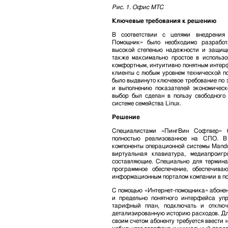
Рис. 1. Офис МТС
Ключевые требования к решению
В соответствии с целями внедрения 
Помощник» было необходимо разработ
высокой степенью надежности и защище
также максимально простое в использо
комфортным, интуитивно понятным интерф
клиенты с любым уровнем технической по
было выдвинуто ключевое требование по 
и выполнению показателей экономическ
выбор был сделан в пользу свободного
системе семейства Linux.
Решение
Специалистами «ПингВин Софтвер» б
полностью реализованное на СПО. В
компоненты операционной системы Mandri
виртуальная клавиатура, медиапроиг
составляющие. Специально для термина
программное обеспечение, обеспечив
информационным порталом компании в по
С помощью «Интернет-помощника» абонен
и предельно понятного интерфейса упр
тарифный план, подключать и отключа
детализированную историю расходов. Дл
своим счетом абоненту требуется ввести 