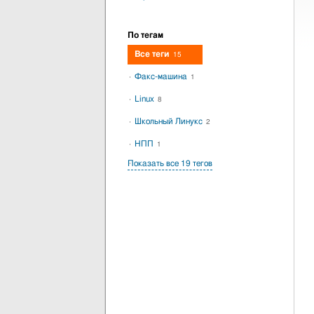
По тегам
Все теги
15
Факс-машина
1
Linux
8
Школьный Линукс
2
НПП
1
Показать все 19 тегов