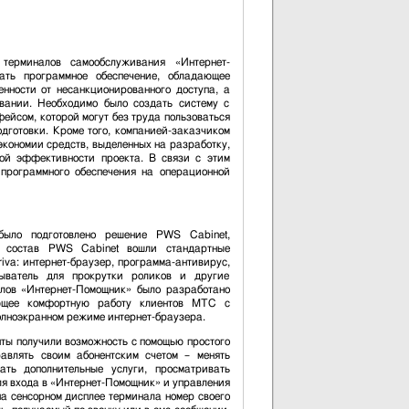
терминалов самообслуживания «Интернет-
ать программное обеспечение, обладающее
нности от несанкционированного доступа, а
вании. Необходимо было создать систему с
ейсом, которой могут без труда пользоваться
дготовки. Кроме того, компанией-заказчиком
экономии средств, выделенных на разработку,
ой эффективности проекта. В связи с этим
 программного обеспечения на операционной
ыло подготовлено решение PWS Cabinet,
 состав PWS Cabinet вошли стандартные
va: интернет-браузер, программа-антивирус,
рыватель для прокрутки роликов и другие
лов «Интернет-Помощник» было разработано
ающее комфортную работу клиентов МТС с
лноэкранном режиме интернет-браузера.
ты получили возможность с помощью простого
авлять своим абонентским счетом – менять
ть дополнительные услуги, просматривать
я входа в «Интернет-Помощник» и управления
на сенсорном дисплее терминала номер своего