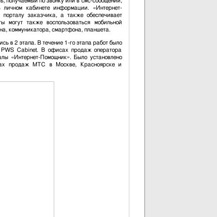
, получаемый по звонку или в смс-сообщении,
в личном кабинете информации. «Интернет-
 порталу заказчика, а также обеспечивает
ы могут также воспользоваться мобильной
а, коммуникатора, смартфона, планшета.
ь в 2 этапа. В течение 1-го этапа работ было
а PWS Cabinet. В офисах продаж оператора
алы «Интернет-Помощник». Было установлено
ках продаж МТС в Москве, Красноярске и