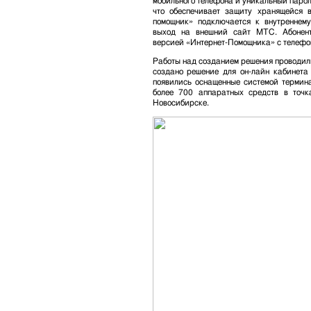
мобильного телефона и уникальный пароль
что обеспечивает защиту хранящейся 
помощник» подключается к внутреннему
выход на внешний сайт МТС. Абонент
версией «Интернет-Помощника» с телефон
Работы над созданием решения проводилис
создано решение для он-лайн кабинет
появились оснащенные системой термин
более 700 аппаратных средств в точ
Новосибирске.