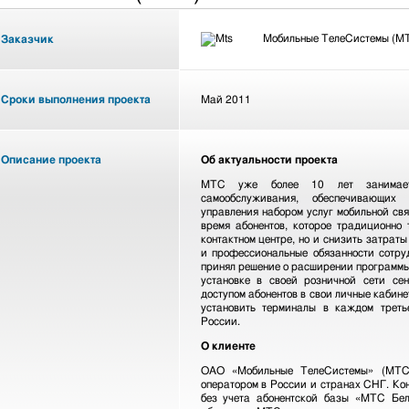
Мобильные ТелеСистемы (М
Заказчик
Сроки выполнения проекта
Май 2011
Описание проекта
Об актуальности проекта
МТС уже более 10 лет занимаетс
самообслуживания, обеспечивающих 
управления набором услуг мобильной св
время абонентов, которое традиционно
контактном центре, но и снизить затрат
и профессиональные обязанности сотруд
принял решение о расширении программы
установке в своей розничной сети се
доступом абонентов в свои личные кабин
установить терминалы в каждом трет
России.
О клиенте
ОАО «Мобильные ТелеСистемы» (МТС)
оператором в России и странах СНГ. Ко
без учета абонентской базы «МТС Бел