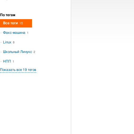
По тегам
Все теги
15
Факс-машина
1
Linux
8
Школьный Линукс
2
НПП
1
Показать все 19 тегов