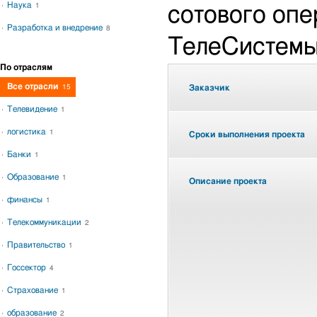
Наука
1
сотового оп
Разработка и внедрение
8
ТелеСистемы
По отраслям
Все отрасли
15
Заказчик
Телевидение
1
логистика
1
Сроки выполнения проекта
Банки
1
Образование
1
Описание проекта
финансы
1
Телекоммуникации
2
Правительство
1
Госсектор
4
Страхование
1
образование
2