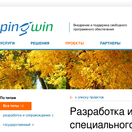
Внедрение и поддержка свободного
программного обеспечения
УСЛУГИ
РЕШЕНИЯ
ПРОЕКТЫ
ПАРТНЕРЫ
к списку проектов
По типам
Все типы
15
Разработка 
разработка и сопровождение
2
специальног
государственный
4