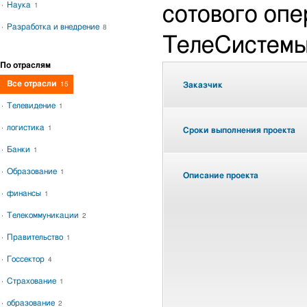
Наука
1
сотового оп
Разработка и внедрение
8
ТелеСистемы
По отраслям
Все отрасли
15
Заказчик
Телевидение
1
логистика
1
Сроки выполнения проекта
Банки
1
Образование
1
Описание проекта
финансы
1
Телекоммуникации
2
Правительство
1
Госсектор
4
Страхование
1
образование
2