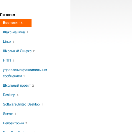
По тегам
Все теги
15
Факс-машина
1
Linux
8
Школьный Линукс
2
НПП
1
управление факсимильным
сообщением
1
Школьный проект
2
Desktop
4
SoftwareUnited Desktop
1
Server
1
Репозиторий
2