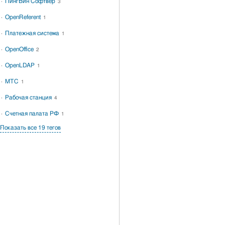
ПингВин Софтвер
3
OpenReferent
1
Платежная система
1
OpenOffice
2
OpenLDAP
1
МТС
1
Рабочая станция
4
Счетная палата РФ
1
Показать все 19 тегов