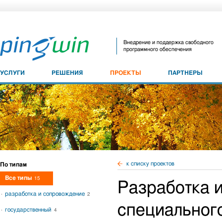
Внедрение и поддержка свободного
программного обеспечения
УСЛУГИ
РЕШЕНИЯ
ПРОЕКТЫ
ПАРТНЕРЫ
к списку проектов
По типам
Все типы
15
Разработка 
разработка и сопровождение
2
специальног
государственный
4