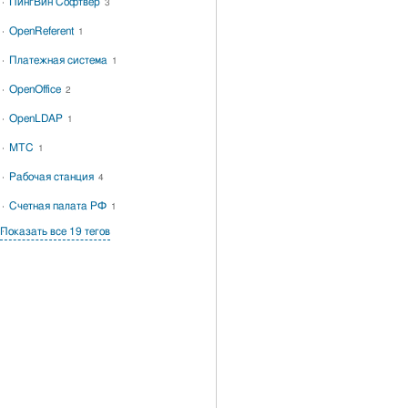
ПингВин Софтвер
3
OpenReferent
1
Платежная система
1
OpenOffice
2
OpenLDAP
1
МТС
1
Рабочая станция
4
Счетная палата РФ
1
Показать все 19 тегов