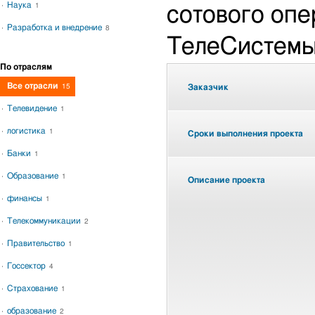
Наука
1
сотового оп
Разработка и внедрение
8
ТелеСистемы
По отраслям
Все отрасли
15
Заказчик
Телевидение
1
логистика
1
Сроки выполнения проекта
Банки
1
Образование
1
Описание проекта
финансы
1
Телекоммуникации
2
Правительство
1
Госсектор
4
Страхование
1
образование
2