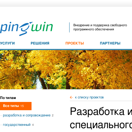
Внедрение и поддержка свободного
программного обеспечения
УСЛУГИ
РЕШЕНИЯ
ПРОЕКТЫ
ПАРТНЕРЫ
к списку проектов
По типам
Все типы
15
Разработка 
разработка и сопровождение
2
специальног
государственный
4