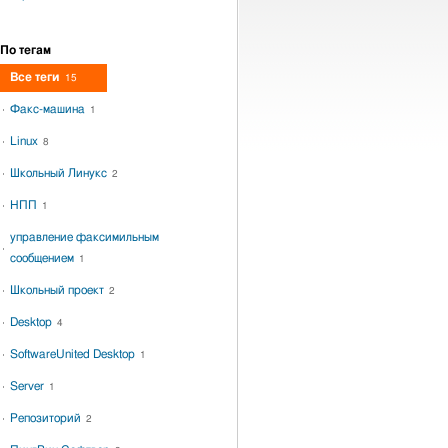
По тегам
Все теги
15
Факс-машина
1
Linux
8
Школьный Линукс
2
НПП
1
управление факсимильным
сообщением
1
Школьный проект
2
Desktop
4
SoftwareUnited Desktop
1
Server
1
Репозиторий
2