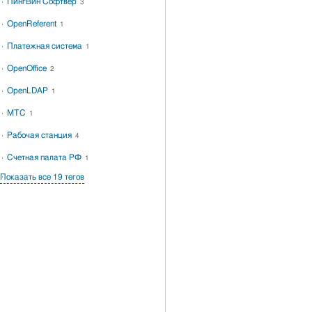
ПингВин Софтвер
3
OpenReferent
1
Платежная система
1
OpenOffice
2
OpenLDAP
1
МТС
1
Рабочая станция
4
Счетная палата РФ
1
Показать все 19 тегов