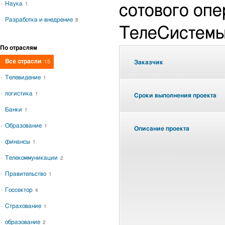
Наука
1
сотового оп
Разработка и внедрение
8
ТелеСистемы
По отраслям
Все отрасли
15
Заказчик
Телевидение
1
логистика
1
Сроки выполнения проекта
Банки
1
Образование
1
Описание проекта
финансы
1
Телекоммуникации
2
Правительство
1
Госсектор
4
Страхование
1
образование
2