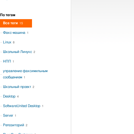
По тегам
Все теги
15
Факс-машина
1
Linux
8
Школьный Линукс
2
НПП
1
управление факсимильным
сообщением
1
Школьный проект
2
Desktop
4
SoftwareUnited Desktop
1
Server
1
Репозиторий
2