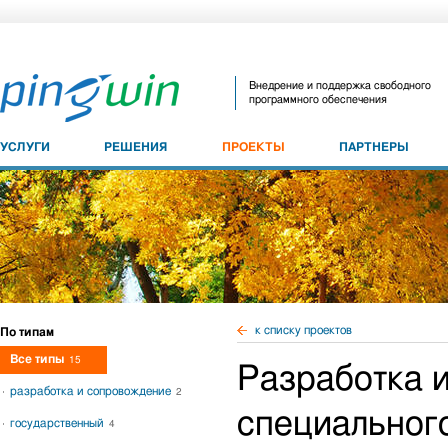
Внедрение и поддержка свободного
программного обеспечения
УСЛУГИ
РЕШЕНИЯ
ПРОЕКТЫ
ПАРТНЕРЫ
к списку проектов
По типам
Все типы
15
Разработка 
разработка и сопровождение
2
специальног
государственный
4