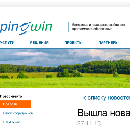
Внедрение и поддержка свободного
программного обеспечения
УСЛУГИ
РЕШЕНИЯ
ПРОЕКТЫ
ПАРТНЕРЫ
Пресс-центр
к списку новосте
Новости
Вышла нов
Блоги сотрудников
СМИ о нас
27.11.13