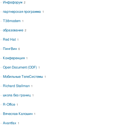
Инфофорум
2
партнерская программа
1
T38modem
1
образование
2
Red Hat
1
ПингВин
6
Конференция
1
Open Document (ODF)
1
Мобильные ТелеСистемы
1
Richard Stallman
1
школа без границ
1
R-Office
1
Вячеслав Калошин
1
Avantfax
1