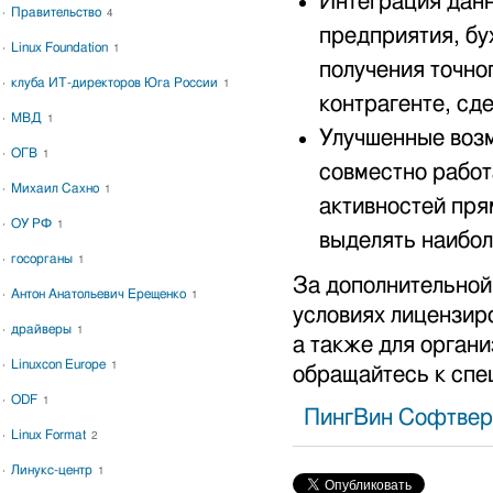
Интеграция дан
Правительство
4
предприятия, бу
Linux Foundation
1
получения точно
клуба ИТ-директоров Юга России
1
контрагенте, сде
МВД
1
Улучшенные возм
ОГВ
1
совместно работ
Михаил Сахно
1
активностей пря
ОУ РФ
1
выделять наибо
госорганы
1
За дополнительной
Антон Анатольевич Ерещенко
1
условиях лицензир
драйверы
1
а также для орга
Linuxcon Europe
1
обращайтесь к спе
ODF
1
ПингВин Софтвер
Linux Format
2
Линукс-центр
1