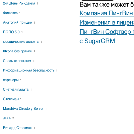
Вам также может б
2-й День Рождения
1
Компания ПингВин 
Фишелев
1
Изменения в лице
Анатолий Гришин
1
ПингВин Софтвер п
ПСПО 5.0
1
с SugarCRM
юридические аспекты
1
Школа без границ
2
Связь-экспокомм
1
Информационная безопасность
1
партнеры
1
Счетная палата
1
Столлман
1
Mandriva Directory Server
1
JIRA
2
Ричард Столлман
1