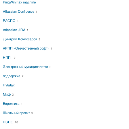
PingWin Fax machine
1
Atlassian Confluence
1
РАСПО
8
Atlassian JIRA
1
Дмитрий Комиссаров
9
АРПП «Отечественный софт»
1
НПП
19
Электронный муниципалитет
2
поддержка
2
Hylafax
1
Миф
3
Еврокнига
1
Школьный проект
9
ПСПО
10