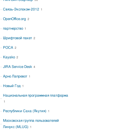
38
Связь-Экспоком-2012
1
OpenOffice.org
2
партнерство
1
Шрифтовой пакет
2
РОСА
2
Kayako
2
JIRA Service Desk
4
Арно Лапревот
1
Новый Год
1
Национальная программная платформа
1
Республики Саха (Якутия)
1
Московская группа пользователей
Линукс (MLUG)
1