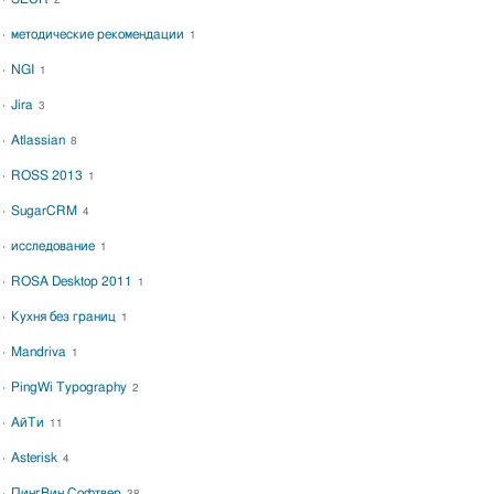
2
методические рекомендации
1
NGI
1
Jira
3
Atlassian
8
ROSS 2013
1
SugarCRM
4
исследование
1
ROSA Desktop 2011
1
Кухня без границ
1
Mandriva
1
PingWi Typography
2
АйТи
11
Asterisk
4
ПингВин Софтвер