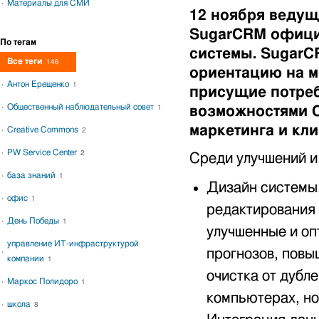
Материалы для СМИ
12 ноября веду
SugarCRM офици
По тегам
системы. SugarC
Все теги
146
ориентацию на м
Антон Ерещенко
1
присущие потре
Общественный наблюдательный совет
возможностями C
1
маркетинга и кл
Creative Commons
2
PW Service Center
2
Среди улучшений и
база знаний
1
Дизайн системы,
офис
1
редактирования 
День Победы
1
улучшенные и оп
управление ИТ-инфраструктурой
прогнозов, повы
компании
1
очистка от дубл
Маркос Полидоро
1
компьютерах, но
школа
8