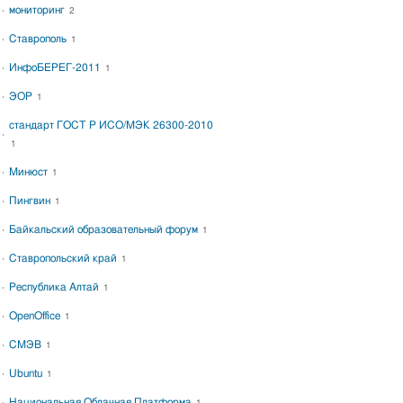
мониторинг
2
Ставрополь
1
ИнфоБЕРЕГ-2011
1
ЭОР
1
стандарт ГОСТ Р ИСО/МЭК 26300-2010
1
Минюст
1
Пингвин
1
Байкальский образовательный форум
1
Ставропольский край
1
Республика Алтай
1
OpenOffice
1
СМЭВ
1
Ubuntu
1
Национальная Облачная Платформа