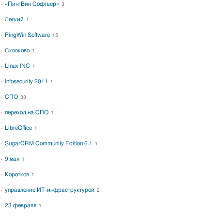
«ПингВин Софтвер»
3
Легкий
1
PingWin Software
15
Сколково
1
Linux INC
1
Infosecurity 2011
1
СПО
33
переход на СПО
1
LibreOffice
1
SugarCRM Community Edition 6.1
1
9 мая
1
Коротков
1
управление ИТ-инфраструктурой
2
23 февраля
1