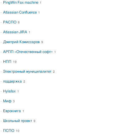
PingWin Fax machine
1
Atlassian Confluence
1
РАСПО
8
Atlassian JIRA
1
Дмитрий Комиссаров
9
АРПП «Отечественный софт»
1
НПП
19
Электронный муниципалитет
2
поддержка
2
Hylafax
1
Миф
3
Еврокнига
1
Школьный проект
9
ПСПО
10