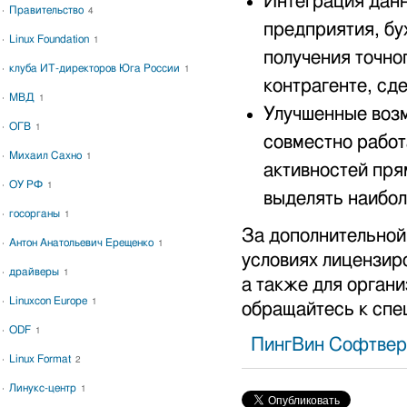
Интеграция дан
Правительство
4
предприятия, бу
Linux Foundation
1
получения точно
клуба ИТ-директоров Юга России
1
контрагенте, сде
МВД
1
Улучшенные возм
ОГВ
1
совместно работ
Михаил Сахно
1
активностей пря
ОУ РФ
1
выделять наибо
госорганы
1
За дополнительной
Антон Анатольевич Ерещенко
1
условиях лицензир
драйверы
1
а также для орга
Linuxcon Europe
1
обращайтесь к спе
ODF
1
ПингВин Софтвер
Linux Format
2
Линукс-центр
1