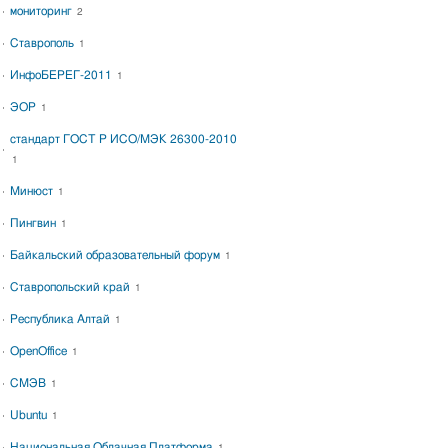
мониторинг
2
Ставрополь
1
ИнфоБЕРЕГ-2011
1
ЭОР
1
стандарт ГОСТ Р ИСО/МЭК 26300-2010
1
Минюст
1
Пингвин
1
Байкальский образовательный форум
1
Ставропольский край
1
Республика Алтай
1
OpenOffice
1
СМЭВ
1
Ubuntu
1
Национальная Облачная Платформа