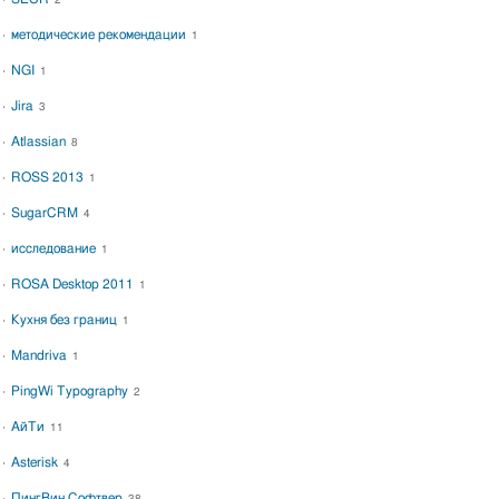
2
методические рекомендации
1
NGI
1
Jira
3
Atlassian
8
ROSS 2013
1
SugarCRM
4
исследование
1
ROSA Desktop 2011
1
Кухня без границ
1
Mandriva
1
PingWi Typography
2
АйТи
11
Asterisk
4
ПингВин Софтвер