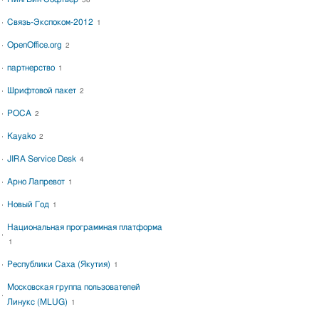
38
Связь-Экспоком-2012
1
OpenOffice.org
2
партнерство
1
Шрифтовой пакет
2
РОСА
2
Kayako
2
JIRA Service Desk
4
Арно Лапревот
1
Новый Год
1
Национальная программная платформа
1
Республики Саха (Якутия)
1
Московская группа пользователей
Линукс (MLUG)
1