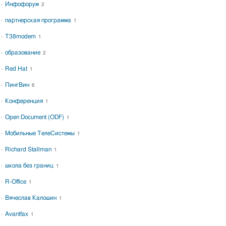
Инфофорум
2
партнерская программа
1
T38modem
1
образование
2
Red Hat
1
ПингВин
6
Конференция
1
Open Document (ODF)
1
Мобильные ТелеСистемы
1
Richard Stallman
1
школа без границ
1
R-Office
1
Вячеслав Калошин
1
Avantfax
1