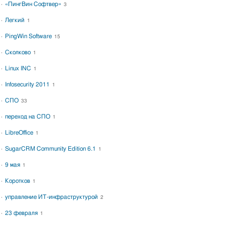
«ПингВин Софтвер»
3
Легкий
1
PingWin Software
15
Сколково
1
Linux INC
1
Infosecurity 2011
1
СПО
33
переход на СПО
1
LibreOffice
1
SugarCRM Community Edition 6.1
1
9 мая
1
Коротков
1
управление ИТ-инфраструктурой
2
23 февраля
1