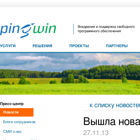
Внедрение и поддержка свободного
программного обеспечения
УСЛУГИ
РЕШЕНИЯ
ПРОЕКТЫ
ПАРТНЕРЫ
Пресс-центр
к списку новосте
Новости
Вышла нов
Блоги сотрудников
СМИ о нас
27.11.13