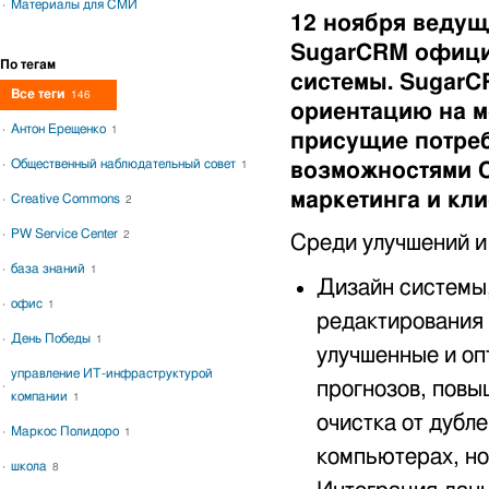
Материалы для СМИ
12 ноября веду
SugarCRM офици
По тегам
системы. SugarC
Все теги
146
ориентацию на м
Антон Ерещенко
1
присущие потре
Общественный наблюдательный совет
возможностями C
1
маркетинга и кл
Creative Commons
2
PW Service Center
2
Среди улучшений и
база знаний
1
Дизайн системы,
офис
1
редактирования 
День Победы
1
улучшенные и оп
управление ИТ-инфраструктурой
прогнозов, повы
компании
1
очистка от дубл
Маркос Полидоро
1
компьютерах, но
школа
8