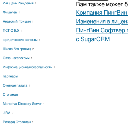
Вам также может б
2-й День Рождения
1
Компания ПингВин 
Фишелев
1
Изменения в лице
Анатолий Гришин
1
ПингВин Софтвер п
ПСПО 5.0
1
с SugarCRM
юридические аспекты
1
Школа без границ
2
Связь-экспокомм
1
Информационная безопасность
1
партнеры
1
Счетная палата
1
Столлман
1
Mandriva Directory Server
1
JIRA
2
Ричард Столлман
1