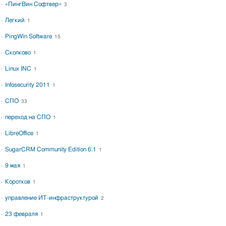
«ПингВин Софтвер»
3
Легкий
1
PingWin Software
15
Сколково
1
Linux INC
1
Infosecurity 2011
1
СПО
33
переход на СПО
1
LibreOffice
1
SugarCRM Community Edition 6.1
1
9 мая
1
Коротков
1
управление ИТ-инфраструктурой
2
23 февраля
1