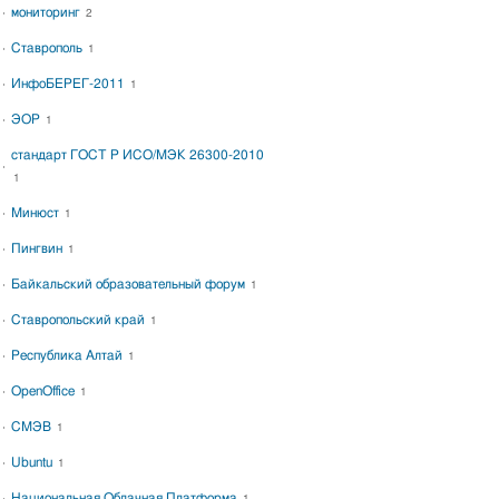
мониторинг
2
Ставрополь
1
ИнфоБЕРЕГ-2011
1
ЭОР
1
стандарт ГОСТ Р ИСО/МЭК 26300-2010
1
Минюст
1
Пингвин
1
Байкальский образовательный форум
1
Ставропольский край
1
Республика Алтай
1
OpenOffice
1
СМЭВ
1
Ubuntu
1
Национальная Облачная Платформа