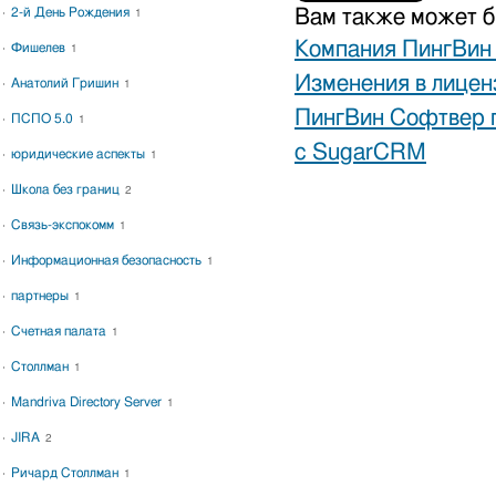
Вам также может б
2-й День Рождения
1
Компания ПингВин 
Фишелев
1
Изменения в лице
Анатолий Гришин
1
ПингВин Софтвер п
ПСПО 5.0
1
с SugarCRM
юридические аспекты
1
Школа без границ
2
Связь-экспокомм
1
Информационная безопасность
1
партнеры
1
Счетная палата
1
Столлман
1
Mandriva Directory Server
1
JIRA
2
Ричард Столлман
1