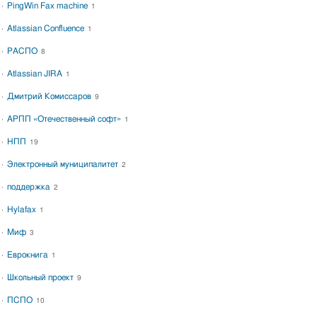
PingWin Fax machine
1
Atlassian Confluence
1
РАСПО
8
Atlassian JIRA
1
Дмитрий Комиссаров
9
АРПП «Отечественный софт»
1
НПП
19
Электронный муниципалитет
2
поддержка
2
Hylafax
1
Миф
3
Еврокнига
1
Школьный проект
9
ПСПО
10