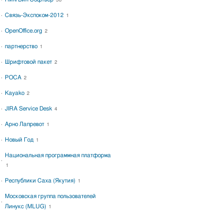
38
Связь-Экспоком-2012
1
OpenOffice.org
2
партнерство
1
Шрифтовой пакет
2
РОСА
2
Kayako
2
JIRA Service Desk
4
Арно Лапревот
1
Новый Год
1
Национальная программная платформа
1
Республики Саха (Якутия)
1
Московская группа пользователей
Линукс (MLUG)
1