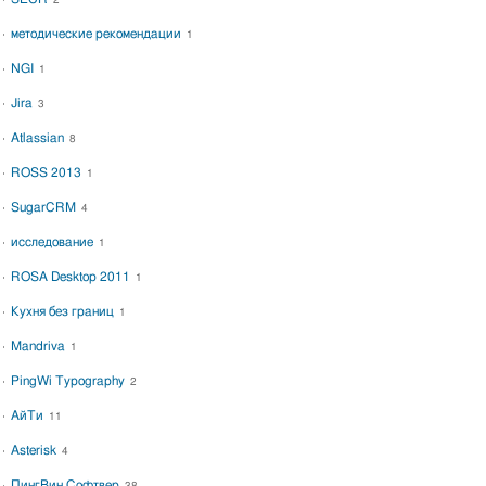
2
методические рекомендации
1
NGI
1
Jira
3
Atlassian
8
ROSS 2013
1
SugarCRM
4
исследование
1
ROSA Desktop 2011
1
Кухня без границ
1
Mandriva
1
PingWi Typography
2
АйТи
11
Asterisk
4
ПингВин Софтвер