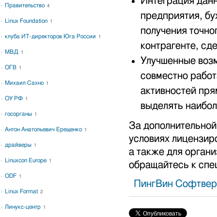
Интеграция дан
Правительство
4
предприятия, бу
Linux Foundation
1
получения точно
клуба ИТ-директоров Юга России
1
контрагенте, сде
МВД
1
Улучшенные возм
ОГВ
1
совместно работ
Михаил Сахно
1
активностей пря
ОУ РФ
1
выделять наибо
госорганы
1
За дополнительной
Антон Анатольевич Ерещенко
1
условиях лицензир
драйверы
1
а также для орга
Linuxcon Europe
1
обращайтесь к спе
ODF
1
ПингВин Софтвер
Linux Format
2
Линукс-центр
1