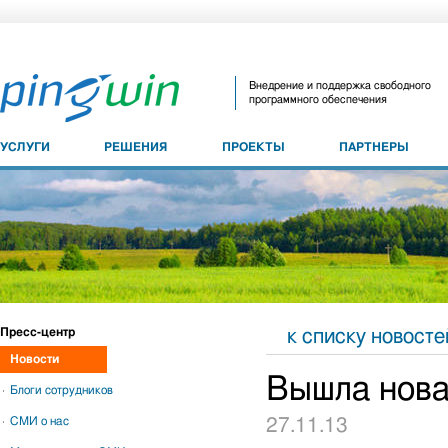
Внедрение и поддержка свободного
программного обеспечения
УСЛУГИ
РЕШЕНИЯ
ПРОЕКТЫ
ПАРТНЕРЫ
Пресс-центр
к списку новосте
Новости
Вышла нов
Блоги сотрудников
СМИ о нас
27.11.13