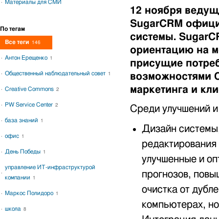
Материалы для СМИ
12 ноября веду
SugarCRM офици
По тегам
системы. SugarC
Все теги
146
ориентацию на м
Антон Ерещенко
1
присущие потре
Общественный наблюдательный совет
возможностями C
1
маркетинга и кл
Creative Commons
2
PW Service Center
2
Среди улучшений и
база знаний
1
Дизайн системы,
офис
1
редактирования 
День Победы
1
улучшенные и оп
управление ИТ-инфраструктурой
прогнозов, повы
компании
1
очистка от дубл
Маркос Полидоро
1
компьютерах, но
школа
8