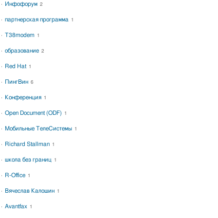
Инфофорум
2
партнерская программа
1
T38modem
1
образование
2
Red Hat
1
ПингВин
6
Конференция
1
Open Document (ODF)
1
Мобильные ТелеСистемы
1
Richard Stallman
1
школа без границ
1
R-Office
1
Вячеслав Калошин
1
Avantfax
1