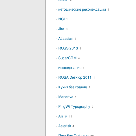
2
методические рекомендации
1
NGI
1
Jira
3
Atlassian
8
ROSS 2013
1
SugarCRM
4
исследование
1
ROSA Desktop 2011
1
Кухня без границ
1
Mandriva
1
PingWi Typography
2
АйТи
11
Asterisk
4
ПингВин Софтвер