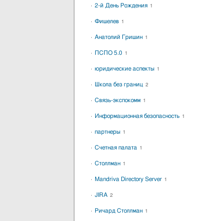
2-й День Рождения
1
Фишелев
1
Анатолий Гришин
1
ПСПО 5.0
1
юридические аспекты
1
Школа без границ
2
Связь-экспокомм
1
Информационная безопасность
1
партнеры
1
Счетная палата
1
Столлман
1
Mandriva Directory Server
1
JIRA
2
Ричард Столлман
1