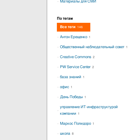
Материалы для СМИ
По тегам
Все теги
146
Антон Ерещенко
1
Общественный наблюдательный совет
1
Creative Commons
2
PW Service Center
2
база знаний
1
офис
1
День Победы
1
управление ИТ-инфраструктурой
компании
1
Маркос Полидоро
1
школа
8