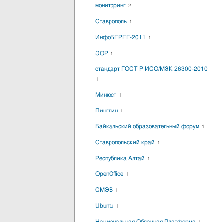
мониторинг
2
Ставрополь
1
ИнфоБЕРЕГ-2011
1
ЭОР
1
стандарт ГОСТ Р ИСО/МЭК 26300-2010
1
Минюст
1
Пингвин
1
Байкальский образовательный форум
1
Ставропольский край
1
Республика Алтай
1
OpenOffice
1
СМЭВ
1
Ubuntu
1
Национальная Облачная Платформа