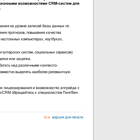
ционными возможностями CRM-систем для
.
ания на уровне записей базы данных по
ения прогнозов, повышение качества
 настольных компьютерах, ноутбуках,
галтерских систем, социальных сервисов)
делке или зацепке.
ботать над различными контексто-
совместно выделять наиболее релевантную
ях лицензирования и возможностях апгрейда с
garCRM обращайтесь к специалистам ПингВин
версия для печати