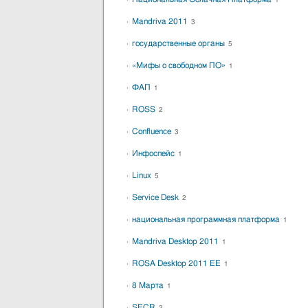
1
Mandriva 2011
3
государственные органы
5
«Мифы о свободном ПО»
1
ФАП
1
ROSS
2
Confluence
3
Инфоспейс
1
Linux
5
Service Desk
2
национальная программная платформа
1
Mandriva Desktop 2011
1
ROSA Desktop 2011 EE
1
8 Марта
1
SECR