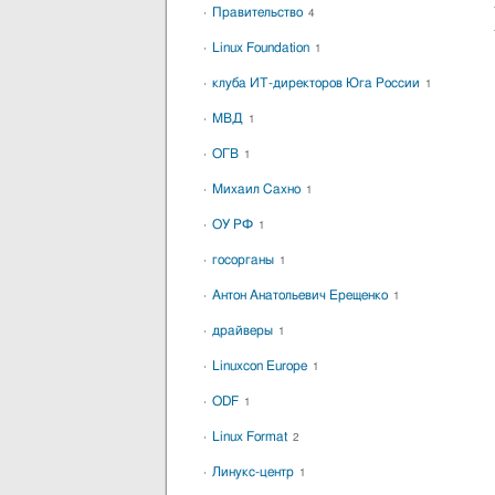
Правительство
4
Linux Foundation
1
клуба ИТ-директоров Юга России
1
МВД
1
ОГВ
1
Михаил Сахно
1
ОУ РФ
1
госорганы
1
Антон Анатольевич Ерещенко
1
драйверы
1
Linuxcon Europe
1
ODF
1
Linux Format
2
Линукс-центр
1