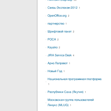
38
Связь-Экспоком-2012
1
OpenOffice.org
2
партнерство
1
Шрифтовой пакет
2
РОСА
2
Kayako
2
JIRA Service Desk
4
Арно Лапревот
1
Новый Год
1
Национальная программная платформа
1
Республики Саха (Якутия)
1
Московская группа пользователей
Линукс (MLUG)
1