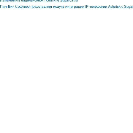
Изменения в лицензионной политике SugarCRM
ПингВин Софтвер представляет модуль интеграции IP-телефонии Asterisk с Sug