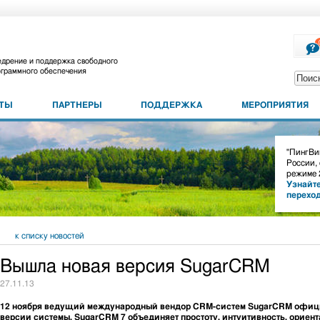
дрение и поддержка свободного
граммного обеспечения
КТЫ
ПАРТНЕРЫ
ПОДДЕРЖКА
МЕРОПРИЯТИЯ
"ПингВин
России,
режиме 
Узнайте
перехо
к списку новостей
Вышла новая версия SugarCRM
27.11.13
12 ноября ведущий международный вендор CRM-систем SugarCRM офици
версии системы. SugarCRM 7 объединяет простоту, интуитивность, ориен