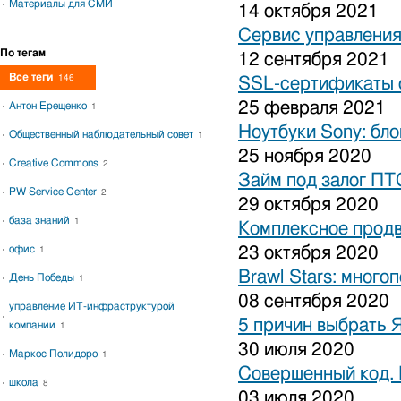
Материалы для СМИ
14 октября 2021
Сервис управления
По тегам
12 сентября 2021
Все теги
146
SSL-сертификаты о
25 февраля 2021
Антон Ерещенко
1
Ноутбуки Sony: бло
Общественный наблюдательный совет
1
25 ноября 2020
Creative Commons
2
Займ под залог ПТ
PW Service Center
2
29 октября 2020
база знаний
1
Комплексное продв
офис
23 октября 2020
1
Brawl Stars: много
День Победы
1
08 сентября 2020
управление ИТ-инфраструктурой
5 причин выбрать 
компании
1
30 июля 2020
Маркос Полидоро
1
Совершенный код.
школа
8
03 июля 2020