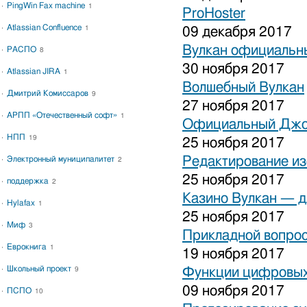
PingWin Fax machine
1
ProHoster
Atlassian Confluence
1
09 декабря 2017
Вулкан официальны
РАСПО
8
30 ноября 2017
Atlassian JIRA
1
Волшебный Вулкан
Дмитрий Комиссаров
9
27 ноября 2017
АРПП «Отечественный софт»
1
Официальный Джо
НПП
19
25 ноября 2017
Редактирование и
Электронный муниципалитет
2
25 ноября 2017
поддержка
2
Казино Вулкан — дл
Hylafax
1
25 ноября 2017
Миф
3
Прикладной вопрос
Еврокнига
1
19 ноября 2017
Школьный проект
Функции цифровых
9
09 ноября 2017
ПСПО
10