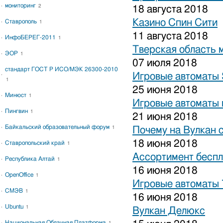
мониторинг
2
18 августа 2018
Казино Спин Сити
Ставрополь
1
11 августа 2018
ИнфоБЕРЕГ-2011
1
Тверская область 
ЭОР
1
07 июля 2018
стандарт ГОСТ Р ИСО/МЭК 26300-2010
Игровые автоматы S
1
25 июня 2018
Минюст
1
Игровые автоматы 
Пингвин
1
21 июня 2018
Байкальский образовательный форум
1
Почему на Вулкан 
18 июня 2018
Ставропольский край
1
Ассортимент беспл
Республика Алтай
1
16 июня 2018
OpenOffice
1
Игровые автоматы
СМЭВ
1
16 июня 2018
Ubuntu
1
Вулкан Делюкс
Национальная Облачная Платформа