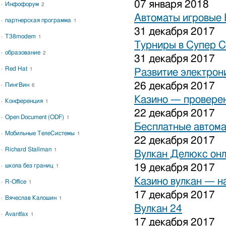
07 января 2018
Инфофорум
2
Автоматы игровые 
партнерская программа
1
31 декабря 2017
T38modem
1
Турниры в Супер С
образование
2
31 декабря 2017
Red Hat
1
Развитие электрон
26 декабря 2017
ПингВин
6
Казино — проверен
Конференция
1
22 декабря 2017
Open Document (ODF)
1
Бесплатные автома
Мобильные ТелеСистемы
1
22 декабря 2017
Richard Stallman
1
Вулкан Делюкс он
школа без границ
19 декабря 2017
1
Казино вулкан — н
R-Office
1
17 декабря 2017
Вячеслав Калошин
1
Вулкан 24
Avantfax
1
17 декабря 2017