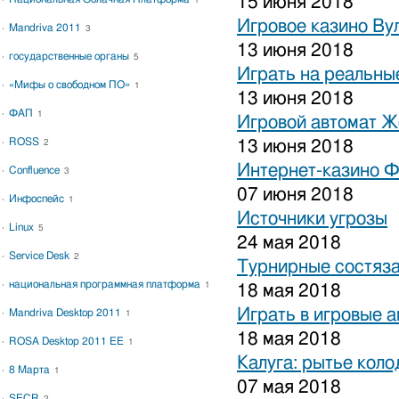
15 июня 2018
1
Игровое казино Ву
Mandriva 2011
3
13 июня 2018
государственные органы
5
Играть на реальные
«Мифы о свободном ПО»
1
13 июня 2018
ФАП
1
Игровой автомат 
ROSS
13 июня 2018
2
Интернет-казино 
Confluence
3
07 июня 2018
Инфоспейс
1
Источники угрозы
Linux
5
24 мая 2018
Service Desk
2
Турнирные состяза
национальная программная платформа
1
18 мая 2018
Играть в игровые 
Mandriva Desktop 2011
1
18 мая 2018
ROSA Desktop 2011 EE
1
Калуга: рытье коло
8 Марта
1
07 мая 2018
SECR