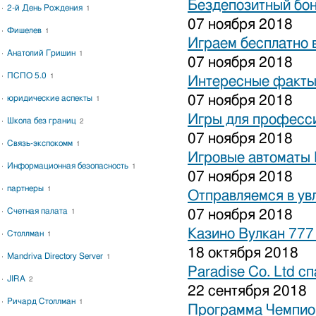
Бездепозитный бон
2-й День Рождения
1
07 ноября 2018
Фишелев
1
Играем бесплатно 
Анатолий Гришин
1
07 ноября 2018
ПСПО 5.0
1
Интересные факты 
07 ноября 2018
юридические аспекты
1
Игры для професси
Школа без границ
2
07 ноября 2018
Связь-экспокомм
1
Игровые автоматы 
Информационная безопасность
1
07 ноября 2018
партнеры
1
Отправляемся в ув
Счетная палата
07 ноября 2018
1
Казино Вулкан 777
Столлман
1
18 октября 2018
Mandriva Directory Server
1
Paradise Co. Ltd с
JIRA
2
22 сентября 2018
Ричард Столлман
1
Программа Чемпион