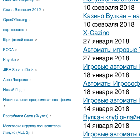
38
10 февраля 2018
Связь-Экспоком-2012
1
Казино Вулкан – на
OpenOffice.org
2
10 февраля 2018
партнерство
1
X-Cazino
Шрифтовой пакет
27 января 2018
2
Автоматы игровые 
РОСА
2
27 января 2018
Kayako
2
Игровые автоматы 
JIRA Service Desk
4
18 января 2018
Арно Лапревот
1
Автоматы Игрософ
Новый Год
1
18 января 2018
Игровые автоматы 
Национальная программная платформа
1
14 января 2018
Республики Саха (Якутия)
Вулкан клуб онлайн
1
14 января 2018
Московская группа пользователей
Линукс (MLUG)
Игровые автоматы 
1