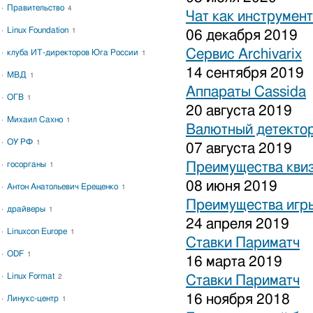
Правительство
4
Чат как инструмен
Linux Foundation
1
06 декабря 2019
Сервис Archivarix
клуба ИТ-директоров Юга России
1
14 сентября 2019
МВД
1
Аппараты Cassida
ОГВ
1
20 августа 2019
Михаил Сахно
1
Валютный детекто
ОУ РФ
1
07 августа 2019
госорганы
Преимущества кви
1
08 июня 2019
Антон Анатольевич Ерещенко
1
Преимущества игры
драйверы
1
24 апреля 2019
Linuxcon Europe
1
Ставки Париматч
ODF
1
16 марта 2019
Linux Format
2
Ставки Париматч
16 ноября 2018
Линукс-центр
1