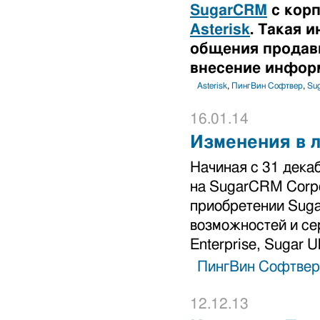
SugarCRM
с корп
Asterisk
. Такая 
общения продавц
внесение инфор
Asterisk
,
ПингВин Софтвер
,
Su
16.01.14
Изменения в 
Начиная с 31 дека
на SugarCRM Corpo
приобретении Suga
возможностей и сер
Enterprise, Sugar Ul
ПингВин Софтвер
12.12.13