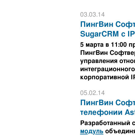
03.03.14
ПингВин Софт
SugarCRM с I
5 марта в 11:00
ПингВин Софтве
управления отно
интеграционного
корпоративной I
05.02.14
ПингВин Софтв
телефонии Ast
Разработанный 
модуль
объединя