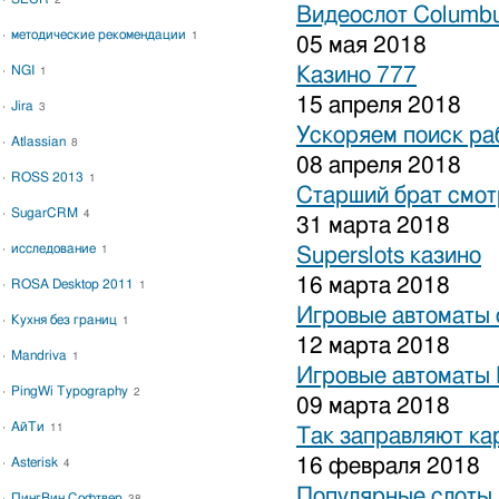
2
Видеослот Columbu
методические рекомендации
1
05 мая 2018
NGI
Казино 777
1
15 апреля 2018
Jira
3
Ускоряем поиск ра
Atlassian
8
08 апреля 2018
ROSS 2013
1
Старший брат смот
SugarCRM
4
31 марта 2018
исследование
1
Superslots казино
16 марта 2018
ROSA Desktop 2011
1
Игровые автоматы 
Кухня без границ
1
12 марта 2018
Mandriva
1
Игровые автоматы 
PingWi Typography
2
09 марта 2018
АйТи
11
Так заправляют к
16 февраля 2018
Asterisk
4
Популярные слоты 
ПингВин Софтвер