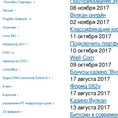
Протезирование зу
«ПингВин Софтвер»
3
08 ноября 2017
Легкий
1
Вулкан онлайн
PingWin Software
15
02 ноября 2017
Сколково
1
Классификация юр
11 октября 2017
Linux INC
1
Подключить платфо
Infosecurity 2011
1
10 октября 2017
СПО
33
Well-Com
переход на СПО
1
09 октября 2017
LibreOffice
1
Бонусы казино "Ву
SugarCRM Community Edition 6.1
17 августа 2017
1
Форма 082у
9 мая
1
17 августа 2017
Коротков
1
Казино Вулкан
управление ИТ-инфраструктурой
2
13 августа 2017
23 февраля
1
Биткоин в совреме