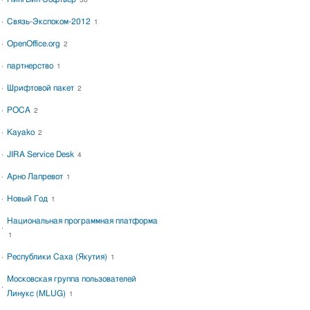
38
Связь-Экспоком-2012
1
OpenOffice.org
2
партнерство
1
Шрифтовой пакет
2
РОСА
2
Kayako
2
JIRA Service Desk
4
Арно Лапревот
1
Новый Год
1
Национальная программная платформа
1
Республики Саха (Якутия)
1
Московская группа пользователей
Линукс (MLUG)
1