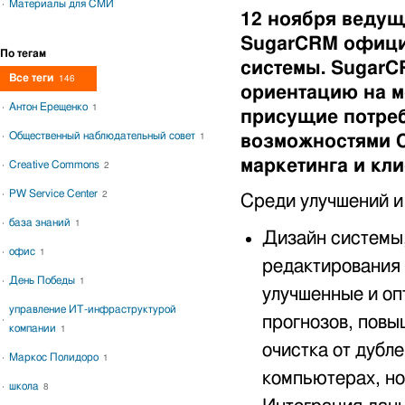
Материалы для СМИ
12 ноября веду
SugarCRM офици
По тегам
системы. SugarC
Все теги
146
ориентацию на м
Антон Ерещенко
1
присущие потре
Общественный наблюдательный совет
возможностями C
1
маркетинга и кл
Creative Commons
2
PW Service Center
2
Среди улучшений и
база знаний
1
Дизайн системы,
офис
1
редактирования 
День Победы
1
улучшенные и оп
управление ИТ-инфраструктурой
прогнозов, повы
компании
1
очистка от дубл
Маркос Полидоро
1
компьютерах, но
школа
8