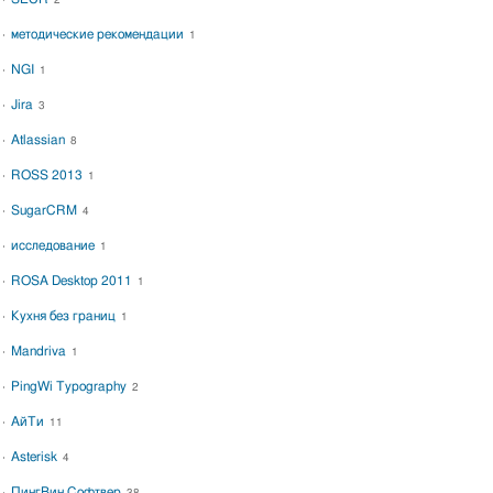
2
методические рекомендации
1
NGI
1
Jira
3
Atlassian
8
ROSS 2013
1
SugarCRM
4
исследование
1
ROSA Desktop 2011
1
Кухня без границ
1
Mandriva
1
PingWi Typography
2
АйТи
11
Asterisk
4
ПингВин Софтвер