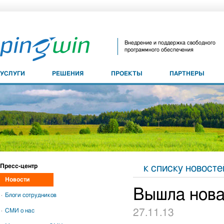
Внедрение и поддержка свободного
программного обеспечения
УСЛУГИ
РЕШЕНИЯ
ПРОЕКТЫ
ПАРТНЕРЫ
Пресс-центр
к списку новосте
Новости
Вышла нов
Блоги сотрудников
СМИ о нас
27.11.13