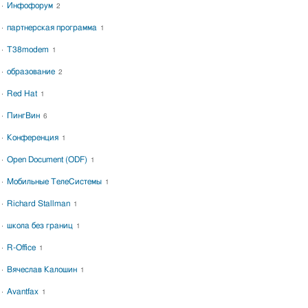
Инфофорум
2
партнерская программа
1
T38modem
1
образование
2
Red Hat
1
ПингВин
6
Конференция
1
Open Document (ODF)
1
Мобильные ТелеСистемы
1
Richard Stallman
1
школа без границ
1
R-Office
1
Вячеслав Калошин
1
Avantfax
1