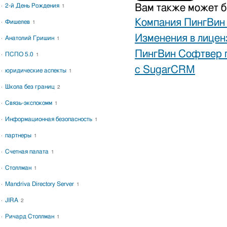
Вам также может б
2-й День Рождения
1
Компания ПингВин 
Фишелев
1
Изменения в лице
Анатолий Гришин
1
ПингВин Софтвер п
ПСПО 5.0
1
с SugarCRM
юридические аспекты
1
Школа без границ
2
Связь-экспокомм
1
Информационная безопасность
1
партнеры
1
Счетная палата
1
Столлман
1
Mandriva Directory Server
1
JIRA
2
Ричард Столлман
1