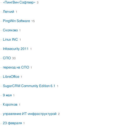
«ПингВин Софтвер»
3
Легкий
1
PingWin Software
15
Сколково
1
Linux INC
1
Infosecurity 2011
1
СПО
33
переход на СПО
1
LibreOffice
1
SugarCRM Community Edition 6.1
1
9 мая
1
Коротков
1
управление ИТ-инфраструктурой
2
23 февраля
1