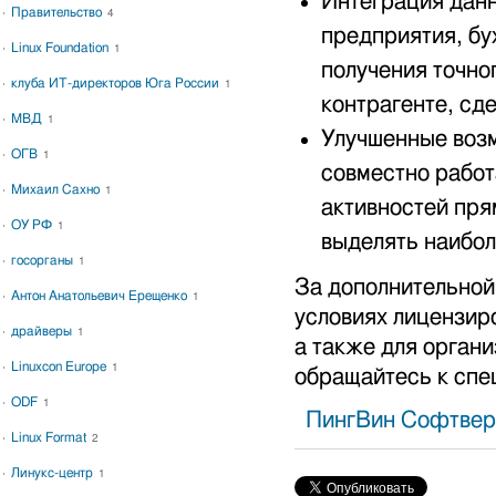
Интеграция дан
Правительство
4
предприятия, бу
Linux Foundation
1
получения точно
клуба ИТ-директоров Юга России
1
контрагенте, сде
МВД
1
Улучшенные возм
ОГВ
1
совместно работ
Михаил Сахно
1
активностей пря
ОУ РФ
1
выделять наибо
госорганы
1
За дополнительной
Антон Анатольевич Ерещенко
1
условиях лицензир
драйверы
1
а также для орга
Linuxcon Europe
1
обращайтесь к спе
ODF
1
ПингВин Софтвер
Linux Format
2
Линукс-центр
1