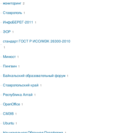
мониторинг
2
Ставрополь
1
ИнфоБЕРЕГ-2011
1
ЭОР
1
стандарт ГОСТ Р ИСО/МЭК 26300-2010
1
Минюст
1
Пингвин
1
Байкальский образовательный форум
1
Ставропольский край
1
Республика Алтай
1
OpenOffice
1
СМЭВ
1
Ubuntu
1
Национальная Облачная Платформа