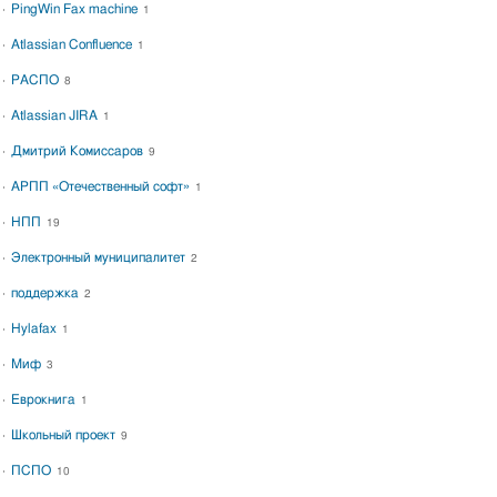
PingWin Fax machine
1
Atlassian Confluence
1
РАСПО
8
Atlassian JIRA
1
Дмитрий Комиссаров
9
АРПП «Отечественный софт»
1
НПП
19
Электронный муниципалитет
2
поддержка
2
Hylafax
1
Миф
3
Еврокнига
1
Школьный проект
9
ПСПО
10