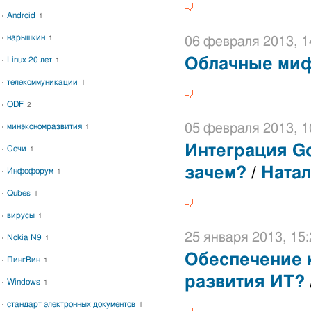
Android
1
нарышкин
1
06 февраля 2013, 1
Linux 20 лет
Облачные ми
1
телекоммуникации
1
ODF
2
05 февраля 2013, 1
минэкономразвития
1
Интеграция Go
Сочи
1
зачем?
/
Натал
Инфофорум
1
Qubes
1
вирусы
1
25 января 2013, 15:
Nokia N9
1
Обеспечение 
ПингВин
1
развития ИТ?
Windows
1
стандарт электронных документов
1