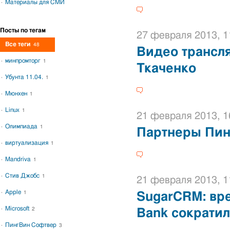
Материалы для СМИ
Посты по тегам
27 февраля 2013, 1
Все теги
48
Видео трансл
минпромторг
1
Ткаченко
Убунта 11.04.
1
Мюнхен
1
Linux
1
21 февраля 2013, 1
Олимпиада
1
Партнеры Пин
виртуализация
1
Mandriva
1
Стив Джобс
1
21 февраля 2013, 1
Apple
1
SugarCRM: вре
Microsoft
2
Bank сократил
ПингВин Софтвер
3