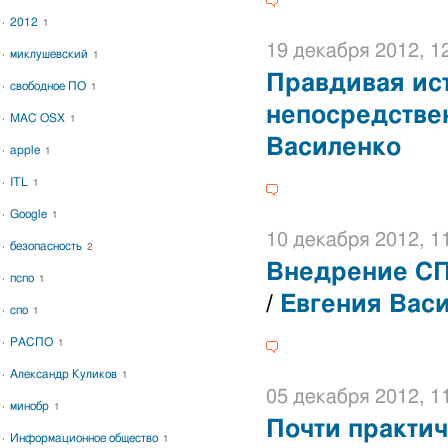
2012
1
19 декабря 2012, 1
миклушевский
1
Правдивая ис
свободное ПО
1
непосредстве
MAC OSX
1
Василенко
apple
1
ITL
1
Google
1
10 декабря 2012, 1
безопасность
2
Внедрение СП
пспо
1
/
Евгения Вас
спо
1
РАСПО
1
Александр Куликов
1
05 декабря 2012, 1
минобр
1
Почти практи
Информационное общество
1