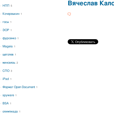
Вячеслав Кал
НПП
5
Кочерешкин
1
госы
1
ЭОР
1
фурсенко
1
Mageia
1
щеголев
1
минсвязь
2
СПО
3
iPad
1
Формат Open Document
1
spyware
1
BSA
1
олимпиада
1