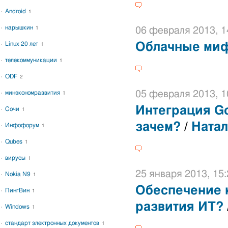
Android
1
нарышкин
1
06 февраля 2013, 1
Linux 20 лет
Облачные ми
1
телекоммуникации
1
ODF
2
05 февраля 2013, 1
минэкономразвития
1
Интеграция Go
Сочи
1
зачем?
/
Натал
Инфофорум
1
Qubes
1
вирусы
1
25 января 2013, 15:
Nokia N9
1
Обеспечение 
ПингВин
1
развития ИТ?
Windows
1
стандарт электронных документов
1