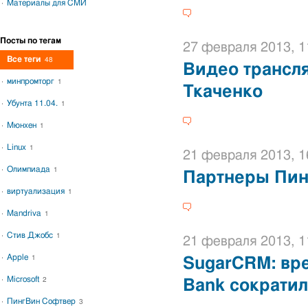
Материалы для СМИ
Посты по тегам
27 февраля 2013, 1
Все теги
48
Видео трансл
минпромторг
1
Ткаченко
Убунта 11.04.
1
Мюнхен
1
Linux
1
21 февраля 2013, 1
Олимпиада
1
Партнеры Пин
виртуализация
1
Mandriva
1
Стив Джобс
1
21 февраля 2013, 1
Apple
1
SugarCRM: вре
Microsoft
2
Bank сократил
ПингВин Софтвер
3