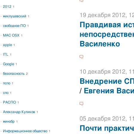
2012
1
19 декабря 2012, 1
миклушевский
1
Правдивая ис
свободное ПО
1
непосредстве
MAC OSX
1
Василенко
apple
1
ITL
1
Google
1
10 декабря 2012, 1
безопасность
2
Внедрение СП
пспо
1
/
Евгения Вас
спо
1
РАСПО
1
Александр Куликов
1
05 декабря 2012, 1
минобр
1
Почти практи
Информационное общество
1