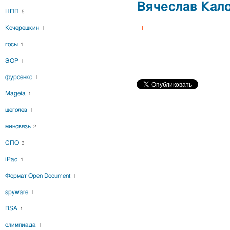
Вячеслав Кал
НПП
5
Кочерешкин
1
госы
1
ЭОР
1
фурсенко
1
Mageia
1
щеголев
1
минсвязь
2
СПО
3
iPad
1
Формат Open Document
1
spyware
1
BSA
1
олимпиада
1