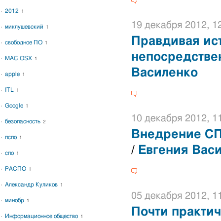
2012
1
19 декабря 2012, 1
миклушевский
1
Правдивая ис
свободное ПО
1
непосредстве
MAC OSX
1
Василенко
apple
1
ITL
1
Google
1
10 декабря 2012, 1
безопасность
2
Внедрение СП
пспо
1
/
Евгения Вас
спо
1
РАСПО
1
Александр Куликов
1
05 декабря 2012, 1
минобр
1
Почти практи
Информационное общество
1