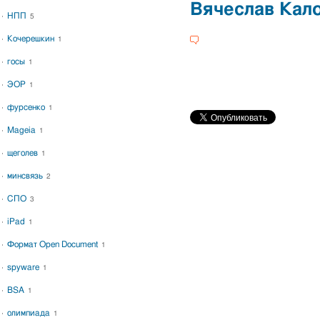
Вячеслав Кал
НПП
5
Кочерешкин
1
госы
1
ЭОР
1
фурсенко
1
Mageia
1
щеголев
1
минсвязь
2
СПО
3
iPad
1
Формат Open Document
1
spyware
1
BSA
1
олимпиада
1