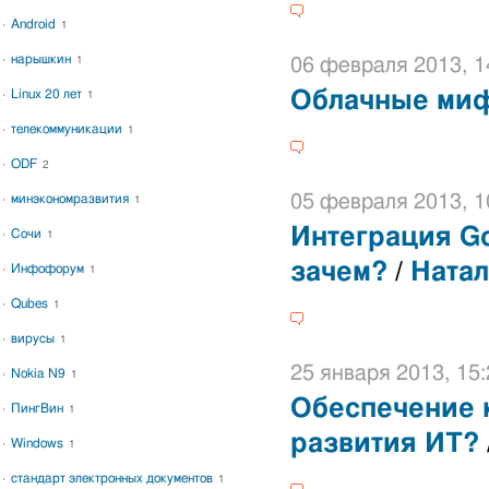
Android
1
нарышкин
1
06 февраля 2013, 1
Linux 20 лет
Облачные ми
1
телекоммуникации
1
ODF
2
05 февраля 2013, 1
минэкономразвития
1
Интеграция Go
Сочи
1
зачем?
/
Натал
Инфофорум
1
Qubes
1
вирусы
1
25 января 2013, 15:
Nokia N9
1
Обеспечение 
ПингВин
1
развития ИТ?
Windows
1
стандарт электронных документов
1