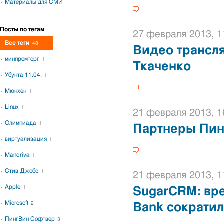
Материалы для СМИ
Посты по тегам
27 февраля 2013, 1
Все теги
48
Видео трансл
минпромторг
1
Ткаченко
Убунта 11.04.
1
Мюнхен
1
Linux
1
21 февраля 2013, 1
Олимпиада
1
Партнеры Пин
виртуализация
1
Mandriva
1
Стив Джобс
1
21 февраля 2013, 1
Apple
1
SugarCRM: вре
Microsoft
2
Bank сократил
ПингВин Софтвер
3