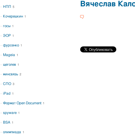
Вячеслав Кал
НПП
5
Кочерешкин
1
госы
1
ЭОР
1
фурсенко
1
Mageia
1
щеголев
1
минсвязь
2
СПО
3
iPad
1
Формат Open Document
1
spyware
1
BSA
1
олимпиада
1