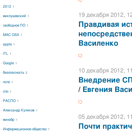
2012
1
19 декабря 2012, 1
миклушевский
1
Правдивая ис
свободное ПО
1
непосредстве
MAC OSX
1
Василенко
apple
1
ITL
1
Google
1
10 декабря 2012, 1
безопасность
2
Внедрение СП
пспо
1
/
Евгения Вас
спо
1
РАСПО
1
Александр Куликов
1
05 декабря 2012, 1
минобр
1
Почти практи
Информационное общество
1