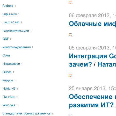
Android
1
нарышкин
1
06 февраля 2013, 1
Linux 20 лет
Облачные ми
1
телекоммуникации
1
ODF
2
05 февраля 2013, 1
минэкономразвития
1
Интеграция Go
Сочи
1
зачем?
/
Натал
Инфофорум
1
Qubes
1
вирусы
1
25 января 2013, 15:
Nokia N9
1
Обеспечение 
ПингВин
1
развития ИТ?
Windows
1
стандарт электронных документов
1