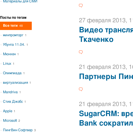
Материалы для СМИ
Посты по тегам
27 февраля 2013, 1
Все теги
48
Видео трансл
минпромторг
1
Ткаченко
Убунта 11.04.
1
Мюнхен
1
Linux
1
21 февраля 2013, 1
Олимпиада
1
Партнеры Пин
виртуализация
1
Mandriva
1
Стив Джобс
1
21 февраля 2013, 1
Apple
1
SugarCRM: вре
Microsoft
2
Bank сократил
ПингВин Софтвер
3