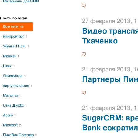
Материалы для СМИ
Посты по тегам
27 февраля 2013, 1
Все теги
48
Видео трансл
минпромторг
1
Ткаченко
Убунта 11.04.
1
Мюнхен
1
Linux
1
21 февраля 2013, 1
Олимпиада
1
Партнеры Пин
виртуализация
1
Mandriva
1
Стив Джобс
1
21 февраля 2013, 1
Apple
1
SugarCRM: вре
Microsoft
2
Bank сократил
ПингВин Софтвер
3