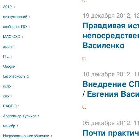
2012
1
19 декабря 2012, 1
миклушевский
1
Правдивая ис
свободное ПО
1
непосредстве
MAC OSX
1
Василенко
apple
1
ITL
1
Google
1
10 декабря 2012, 1
безопасность
2
Внедрение СП
пспо
1
/
Евгения Вас
спо
1
РАСПО
1
Александр Куликов
1
05 декабря 2012, 1
минобр
1
Почти практи
Информационное общество
1