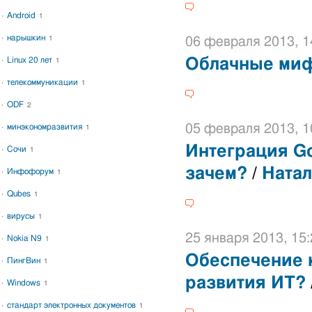
Android
1
нарышкин
1
06 февраля 2013, 1
Linux 20 лет
Облачные ми
1
телекоммуникации
1
ODF
2
05 февраля 2013, 1
минэкономразвития
1
Интеграция Go
Сочи
1
зачем?
/
Натал
Инфофорум
1
Qubes
1
вирусы
1
25 января 2013, 15:
Nokia N9
1
Обеспечение 
ПингВин
1
развития ИТ?
Windows
1
стандарт электронных документов
1