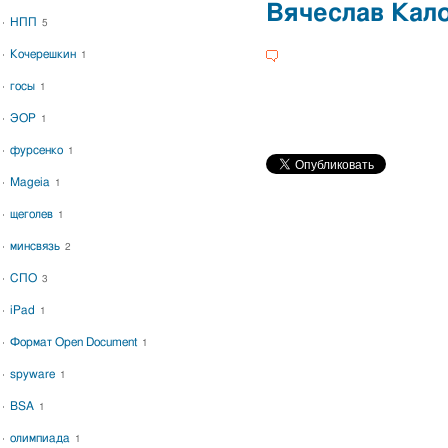
Вячеслав Кал
НПП
5
Кочерешкин
1
госы
1
ЭОР
1
фурсенко
1
Mageia
1
щеголев
1
минсвязь
2
СПО
3
iPad
1
Формат Open Document
1
spyware
1
BSA
1
олимпиада
1