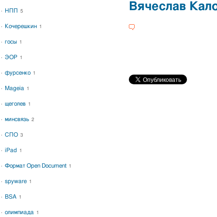
Вячеслав Кал
НПП
5
Кочерешкин
1
госы
1
ЭОР
1
фурсенко
1
Mageia
1
щеголев
1
минсвязь
2
СПО
3
iPad
1
Формат Open Document
1
spyware
1
BSA
1
олимпиада
1