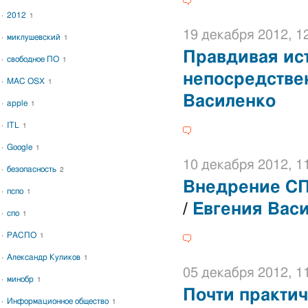
2012
1
19 декабря 2012, 1
миклушевский
1
Правдивая ис
свободное ПО
1
непосредстве
MAC OSX
1
Василенко
apple
1
ITL
1
Google
1
10 декабря 2012, 1
безопасность
2
Внедрение СП
пспо
1
/
Евгения Вас
спо
1
РАСПО
1
Александр Куликов
1
05 декабря 2012, 1
минобр
1
Почти практи
Информационное общество
1