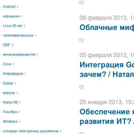
Android
1
нарышкин
1
06 февраля 2013, 1
Linux 20 лет
Облачные ми
1
телекоммуникации
1
ODF
2
05 февраля 2013, 1
минэкономразвития
1
Интеграция Go
Сочи
1
зачем?
/
Натал
Инфофорум
1
Qubes
1
вирусы
1
25 января 2013, 15:
Nokia N9
1
Обеспечение 
ПингВин
1
развития ИТ?
Windows
1
стандарт электронных документов
1