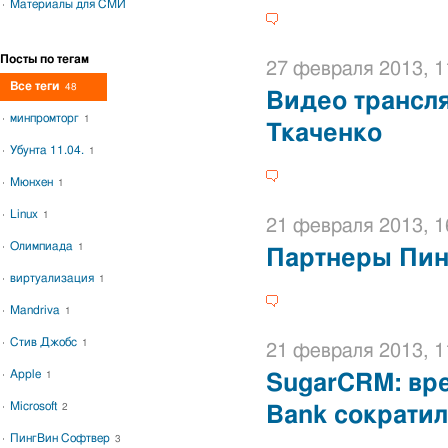
Материалы для СМИ
Посты по тегам
27 февраля 2013, 1
Все теги
48
Видео трансл
минпромторг
1
Ткаченко
Убунта 11.04.
1
Мюнхен
1
Linux
1
21 февраля 2013, 1
Олимпиада
1
Партнеры Пин
виртуализация
1
Mandriva
1
Стив Джобс
1
21 февраля 2013, 1
Apple
1
SugarCRM: вре
Microsoft
2
Bank сократил
ПингВин Софтвер
3