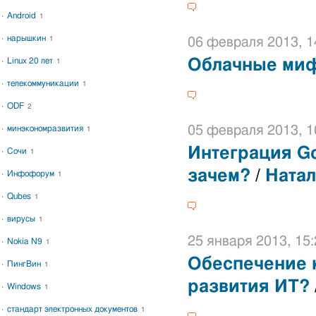
Android
1
нарышкин
1
06 февраля 2013, 1
Linux 20 лет
Облачные ми
1
телекоммуникации
1
ODF
2
05 февраля 2013, 1
минэкономразвития
1
Интеграция Go
Сочи
1
зачем?
/
Натал
Инфофорум
1
Qubes
1
вирусы
1
25 января 2013, 15:
Nokia N9
1
Обеспечение 
ПингВин
1
развития ИТ?
Windows
1
стандарт электронных документов
1