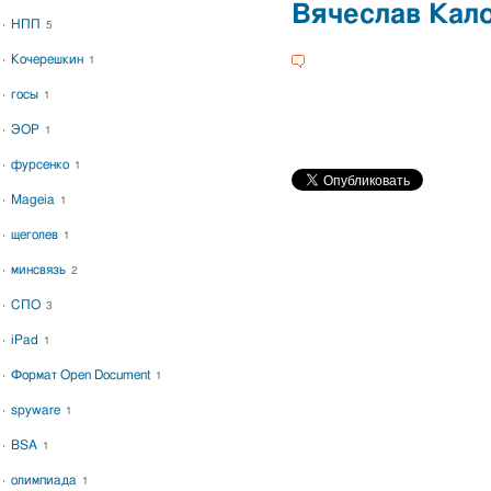
Вячеслав Кал
НПП
5
Кочерешкин
1
госы
1
ЭОР
1
фурсенко
1
Mageia
1
щеголев
1
минсвязь
2
СПО
3
iPad
1
Формат Open Document
1
spyware
1
BSA
1
олимпиада
1