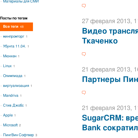
Материалы для СМИ
Посты по тегам
27 февраля 2013, 1
Все теги
48
Видео трансл
минпромторг
1
Ткаченко
Убунта 11.04.
1
Мюнхен
1
Linux
1
21 февраля 2013, 1
Олимпиада
1
Партнеры Пин
виртуализация
1
Mandriva
1
Стив Джобс
1
21 февраля 2013, 1
Apple
1
SugarCRM: вре
Microsoft
2
Bank сократил
ПингВин Софтвер
3