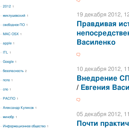
2012
1
19 декабря 2012, 1
миклушевский
1
Правдивая ис
свободное ПО
1
непосредстве
MAC OSX
1
Василенко
apple
1
ITL
1
Google
1
10 декабря 2012, 1
безопасность
2
Внедрение СП
пспо
1
/
Евгения Вас
спо
1
РАСПО
1
Александр Куликов
1
05 декабря 2012, 1
минобр
1
Почти практи
Информационное общество
1