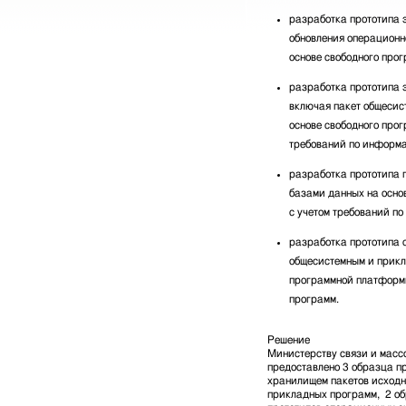
разработка прототипа 
обновления операционн
основе свободного прог
разработка прототипа 
включая пакет общесис
основе свободного прог
требований по информа
разработка прототипа 
базами данных на осно
с учетом требований п
разработка прототипа с
общесистемным и прик
программной платформ
программ.
Решение
Министерству связи и мас
предоставлено 3 образца п
хранилищем пакетов исходн
прикладных программ, 2 об