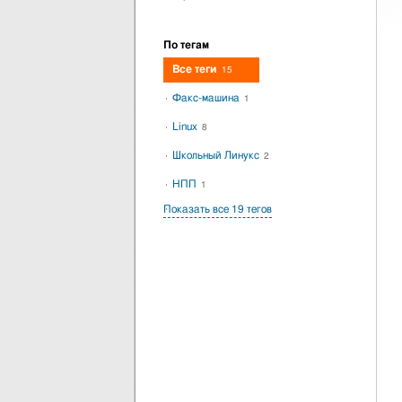
По тегам
Все теги
15
Факс-машина
1
Linux
8
Школьный Линукс
2
НПП
1
Показать все 19 тегов