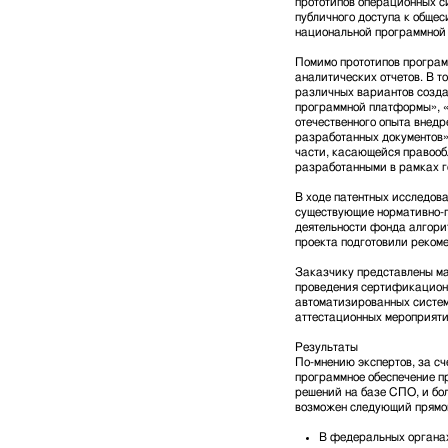
прототипов операционных си
публичного доступа к обще
национальной программной
Помимо прототипов програм
аналитических отчетов. В т
различных вариантов созда
программной платформы», «
отечественного опыта внедр
разработанных документов»,
части, касающейся правооб
разработанными в рамках г
В ходе патентных исследов
существующие нормативно-
деятельности фонда алгори
проекта подготовили рекоме
Заказчику представлены м
проведения сертификацион
автоматизированных систем
аттестационных мероприяти
Результаты
По-мнению экспертов, за сч
программное обеспечение п
решений на базе СПО, и бо
возможен следующий прямо
В федеральных органах