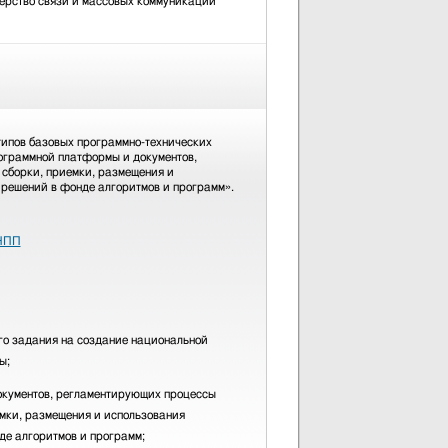
рство связи и массовых коммуникаций
типов базовых программно-технических
ограммной платформы и документов,
сборки, приемки, размещения и
решений в фонде алгоритмов и программ».
 НПП
го задания на создание национальной
ы;
окументов, регламентирующих процессы
емки, размещения и использования
де алгоритмов и программ;