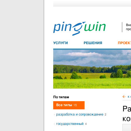
Вне
про
УСЛУГИ
РЕШЕНИЯ
ПРОЕ
к 
По типам
Все типы
15
Ра
разработка и сопровождение
2
ко
государственный
4