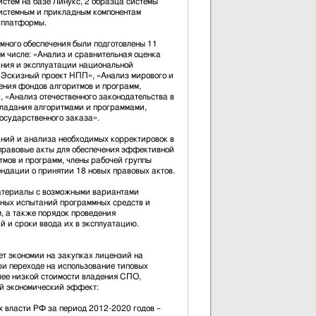
стем на базе Линукс, 2 образца системы
системным и прикладным компонентам
 платформы.
много обеспечения были подготовлены 11
ом числе: «Анализ и сравнительная оценка
ния и эксплуатации национальной
Эскизный проект НПП», «Анализ мирового и
ения фондов алгоритмов и программ,
 «Анализ отечественного законодательства в
ладания алгоритмами и программами,
осударственного заказа».
аний и анализа необходимых корректировок в
правовые акты для обеспечения эффективной
тмов и программ, члены рабочей группы
ндации о принятии 18 новых правовых актов.
атериалы с возможными вариантами
ных испытаний программных средств и
, а также порядок проведения
й и сроки ввода их в эксплуатацию.
ет экономии на закупках лицензий на
ри переходе на использование типовых
лее низкой стоимости владения СПО,
й экономический эффект:
 власти РФ за период 2012-2020 годов –