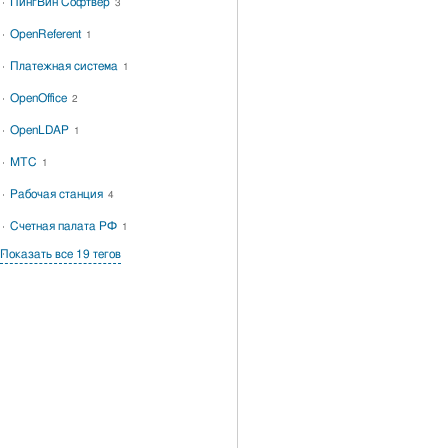
ПингВин Софтвер
3
OpenReferent
1
Платежная система
1
OpenOffice
2
OpenLDAP
1
МТС
1
Рабочая станция
4
Счетная палата РФ
1
Показать все 19 тегов