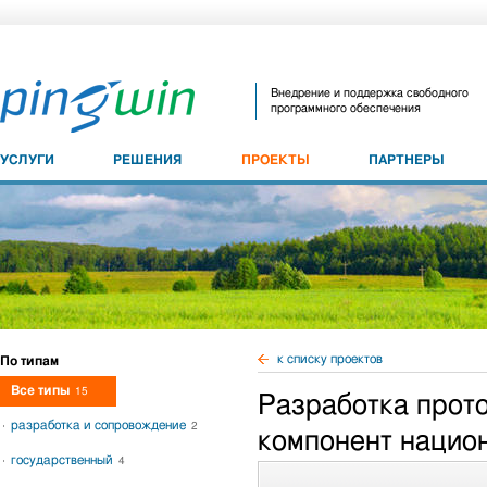
Внедрение и поддержка свободного
программного обеспечения
УСЛУГИ
РЕШЕНИЯ
ПРОЕКТЫ
ПАРТНЕРЫ
к списку проектов
По типам
Все типы
15
Разработка прот
разработка и сопровождение
2
компонент нацио
государственный
4