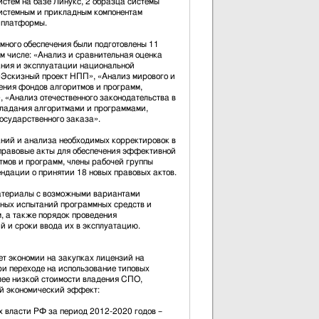
стем на базе Линукс, 2 образца системы
системным и прикладным компонентам
 платформы.
много обеспечения были подготовлены 11
ом числе: «Анализ и сравнительная оценка
ния и эксплуатации национальной
Эскизный проект НПП», «Анализ мирового и
ения фондов алгоритмов и программ,
 «Анализ отечественного законодательства в
ладания алгоритмами и программами,
осударственного заказа».
аний и анализа необходимых корректировок в
правовые акты для обеспечения эффективной
тмов и программ, члены рабочей группы
ндации о принятии 18 новых правовых актов.
атериалы с возможными вариантами
ных испытаний программных средств и
, а также порядок проведения
й и сроки ввода их в эксплуатацию.
ет экономии на закупках лицензий на
ри переходе на использование типовых
лее низкой стоимости владения СПО,
й экономический эффект:
 власти РФ за период 2012-2020 годов –