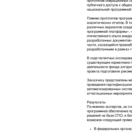
прототипов операционных си
публичного доступа к обще
национальной программной
Помимо прототипов програм
аналитических отчетов. В т
различных вариантов созда
программной платформы», «
отечественного опыта внедр
разработанных документов»,
части, касающейся правооб
разработанными в рамках г
В ходе патентных исследов
существующие нормативно-
деятельности фонда алгори
проекта подготовили рекоме
Заказчику представлены м
проведения сертификацион
автоматизированных систем
аттестационных мероприяти
Результаты
По-мнению экспертов, за сч
программное обеспечение п
решений на базе СПО, и бо
возможен следующий прямо
В федеральных органах