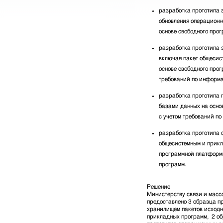
разработка прототипа 
обновления операционн
основе свободного прог
разработка прототипа 
включая пакет общесис
основе свободного прог
требований по информа
разработка прототипа 
базами данных на осно
с учетом требований п
разработка прототипа с
общесистемным и прик
программной платформ
программ.
Решение
Министерству связи и мас
предоставлено 3 образца п
хранилищем пакетов исходн
прикладных программ, 2 об