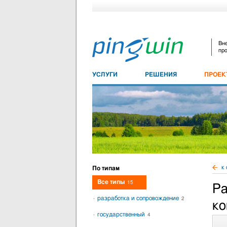
Вне
про
УСЛУГИ
РЕШЕНИЯ
ПРОЕ
к 
По типам
Все типы
15
Ра
разработка и сопровождение
2
ко
государственный
4