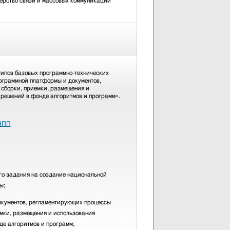
рство связи и массовых коммуникаций
типов базовых программно-технических
ограммной платформы и документов,
сборки, приемки, размещения и
решений в фонде алгоритмов и программ».
 НПП
го задания на создание национальной
ы;
окументов, регламентирующих процессы
емки, размещения и использования
де алгоритмов и программ;