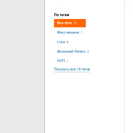
По тегам
Все теги
15
Факс-машина
1
Linux
8
Школьный Линукс
2
НПП
1
Показать все 19 тегов