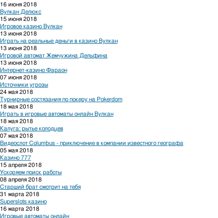
16 июня 2018
Вулкан Делюкс
15 июня 2018
Игровое казино Вулкан
13 июня 2018
Играть на реальные деньги в казино Вулкан
13 июня 2018
Игровой автомат Жемчужина Дельфина
13 июня 2018
Интернет-казино Фараон
07 июня 2018
Источники угрозы
24 мая 2018
Турнирные состязания по покеру на Pokerdom
18 мая 2018
Играть в игровые автоматы онлайн Вулкан
18 мая 2018
Калуга: рытье колодцев
07 мая 2018
Видеослот Columbus - приключение в компании известного географа
05 мая 2018
Казино 777
15 апреля 2018
Ускоряем поиск работы
08 апреля 2018
Старший брат смотрит на тебя
31 марта 2018
Superslots казино
16 марта 2018
Игровые автоматы онлайн