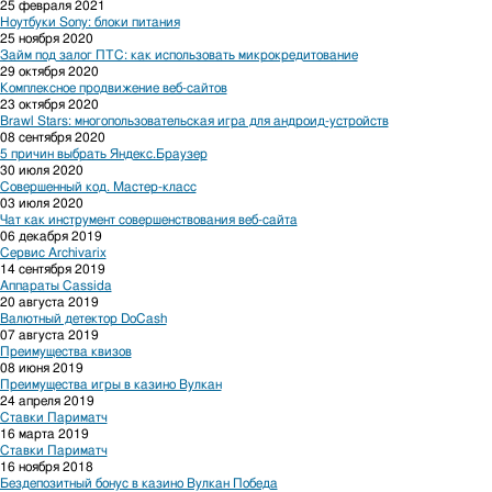
25 февраля 2021
Ноутбуки Sony: блоки питания
25 ноября 2020
Займ под залог ПТС: как использовать микрокредитование
29 октября 2020
Комплексное продвижение веб-сайтов
23 октября 2020
Brawl Stars: многопользовательская игра для андроид-устройств
08 сентября 2020
5 причин выбрать Яндекс.Браузер
30 июля 2020
Совершенный код. Мастер-класс
03 июля 2020
Чат как инструмент совершенствования веб-сайта
06 декабря 2019
Сервис Archivarix
14 сентября 2019
Аппараты Cassida
20 августа 2019
Валютный детектор DoCash
07 августа 2019
Преимущества квизов
08 июня 2019
Преимущества игры в казино Вулкан
24 апреля 2019
Ставки Париматч
16 марта 2019
Ставки Париматч
16 ноября 2018
Бездепозитный бонус в казино Вулкан Победа