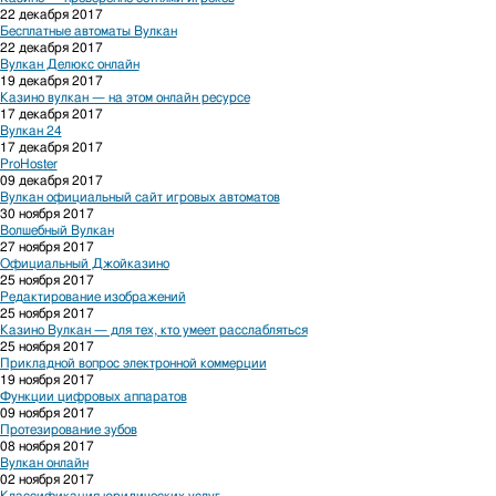
22 декабря 2017
Бесплатные автоматы Вулкан
22 декабря 2017
Вулкан Делюкс онлайн
19 декабря 2017
Казино вулкан — на этом онлайн ресурсе
17 декабря 2017
Вулкан 24
17 декабря 2017
ProHoster
09 декабря 2017
Вулкан официальный сайт игровых автоматов
30 ноября 2017
Волшебный Вулкан
27 ноября 2017
Официальный Джойказино
25 ноября 2017
Редактирование изображений
25 ноября 2017
Казино Вулкан — для тех, кто умеет расслабляться
25 ноября 2017
Прикладной вопрос электронной коммерции
19 ноября 2017
Функции цифровых аппаратов
09 ноября 2017
Протезирование зубов
08 ноября 2017
Вулкан онлайн
02 ноября 2017